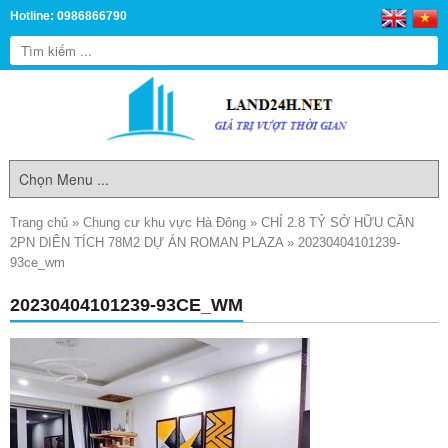
Hotline: 0986866790
Trang chủ
»
Chung cư khu vực Hà Đông
»
CHỈ 2.8 TỶ SỞ HỮU CĂN
2PN DIÊN TÍCH 78M2 DỰ ÁN ROMAN PLAZA
»
20230404101239-
93ce_wm
20230404101239-93CE_WM