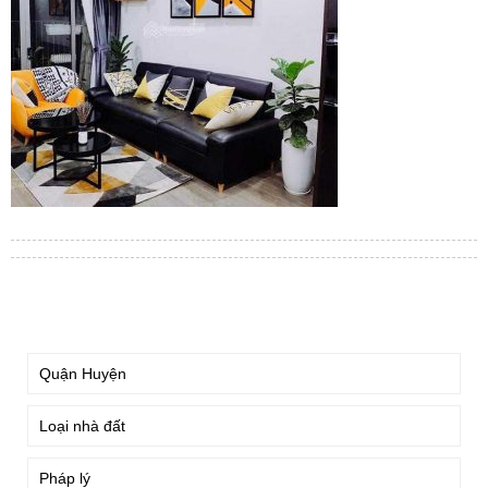
TÌM KIẾM