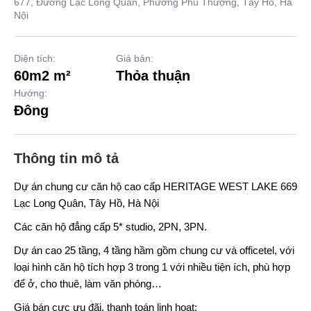
677, Đường Lạc Long Quân, Phường Phú Thượng, Tây Hồ, Hà
Nội
Diện tích:
Giá bán:
60m2 m²
Thỏa thuận
Hướng:
Đông
Thông tin mô tả
Dự án chung cư căn hộ cao cấp
HERITAGE WEST LAKE
669
Lạc Long Quân, Tây Hồ, Hà Nội
Các căn hộ đẳng cấp 5* studio, 2PN, 3PN.
Dự án cao 25 tầng, 4 tầng hầm gồm chung cư và officetel, với
loại hình căn hộ tích hợp 3 trong 1 với nhiều tiện ích, phù hợp
để ở, cho thuê, làm văn phòng…
Giá bán cực ưu đãi, thanh toán linh hoạt: