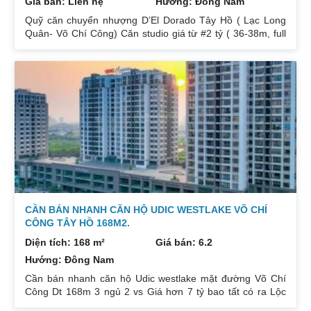
Giá bán: Liên hệ
Hướng: Đông Nam
Quỹ căn chuyển nhượng D’El Dorado Tây Hồ ( Lạc Long
Quân- Võ Chí Công) Căn studio giá từ #2 tỷ ( 36-38m, full
nội thất , hiện đang cho thuê 10-12tr/ tháng) Căn 1 PN, giá
từ #2,x tỷ ( 40-45m, 1 PN , full nội thất, view Hồ ) Căn 1PN
+ 1 , full giá từ 3,x tỷ ( 55-58m, 2 PN 1 Vs , full nội thất )
Căn 2 PN 2 VS, full nội thất giá #4,2- 9,3 tỷ tuỳ căn ( 76-
94m,full nội thất,
CẦN BÁN NHANH CĂN HỘ UDIC WESTLAKE VÕ CHÍ
CÔNG TÂY HỒ 168M2.
Diện tích: 168 m²
Giá bán: 6.2
Hướng: Đông Nam
Cần bán nhanh căn hộ Udic westlake mặt đường Võ Chí
Công Dt 168m 3 ngủ 2 vs Giá hơn 7 tỷ bao tất có ra Lộc
Ban công đông view đường võ chí công Tiện ích dịch vụ bể