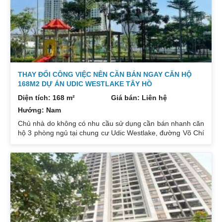
THAY ĐỔI CÔNG VIỆC NÊN CẦN BÁN NGAY CĂN HỘ
168M2 DỰ ÁN UDIC WESTLAKE TÂY HỒ
Diện tích: 168 m²
Giá bán: Liên hệ
Hướng: Nam
Chủ nhà do không có nhu cầu sử dụng cần bán nhanh căn
hộ 3 phòng ngủ tại chung cư Udic Westlake, đường Võ Chí
Công, quận Tây Hồ. Diện tích 168m² – sổ đỏ cất két. Căn
hộ thuộc Tòa A. Ưu điểm: Tòa nhà ngay gần cổng vào tiện
đi lại rất tiện, có máy tập thể dục ngay dưới sân. Tòa nhà
chỉ có 17 tầng mật độ dân thấp nhất trong 3 tòa, ở từ tầng
4, chỉ có 4 căn hộ/sàn. Căn hộ đang bán