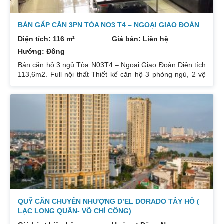
BÁN GẤP CĂN 3PN TÒA NO3 T4 – NGOẠI GIAO ĐOÀN
Diện tích: 116 m²
Giá bán: Liên hệ
Hướng: Đông
Bán căn hộ 3 ngủ Tòa N03T4 – Ngoại Giao Đoàn Diện tích
113,6m2. Full nội thất Thiết kế căn hộ 3 phòng ngủ, 2 vệ
sinh Hướng cửa: Tây, ban công Bắc. Có slot ô tô. Sổ đỏ
chính chủ, sẵn giao dịch. Giá: 6.x tỷ ( Thuế phí thương
lượng ) Liên hệ xem căn hộ: 0832133366
QUỸ CĂN CHUYỂN NHƯỢNG D’EL DORADO TÂY HỒ (
LẠC LONG QUÂN- VÕ CHÍ CÔNG)