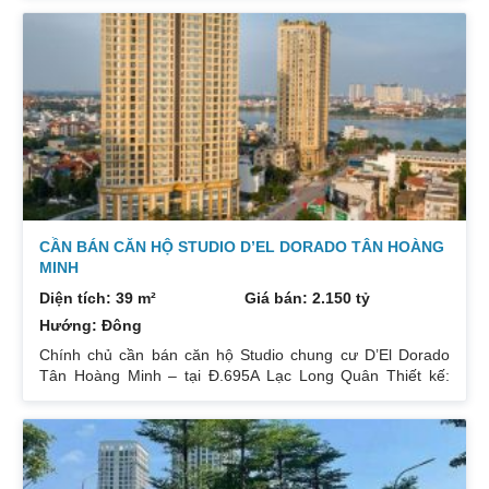
bơi siêu thị mật dân số 4 căn 1 sàn khuôn viên rộng .đối
diện trung tâm thương mại notte.toạ lạc khu đô thị ciputra
giữa lòng thủ đô …. Nhanh tay lh 0832133366 Để được
xem nhà và tư vấn miễn phí
CẦN BÁN CĂN HỘ STUDIO D’EL DORADO TÂN HOÀNG
MINH
Diện tích: 39 m²
Giá bán: 2.150 tỷ
Hướng: Đông
Chính chủ cần bán căn hộ Studio chung cư D’El Dorado
Tân Hoàng Minh – tại Đ.695A Lạc Long Quân Thiết kế:
1PN-1WC, full nội thất Diện tích: 38.9m2 ( Thông thủy )
Tầng: 9 (toà E1 0917) Giá: 2,150 tỷ bao phí. Hướng cửa:
Đông Nam Ban công: Tây Bắc Liên hệ : 0832133366