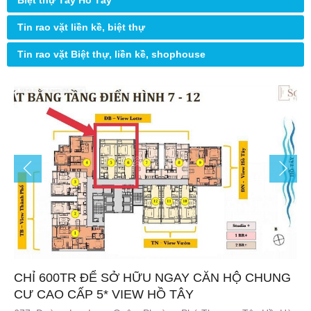
Biệt thự Tây Hồ Tây
Tin rao vặt liền kề, biệt thự
Tin rao vặt Biệt thự, liền kề, shophouse
CHỈ 600TR ĐỂ SỞ HỮU NGAY CĂN HỘ CHUNG
CƯ CAO CẤP 5* VIEW HỒ TÂY