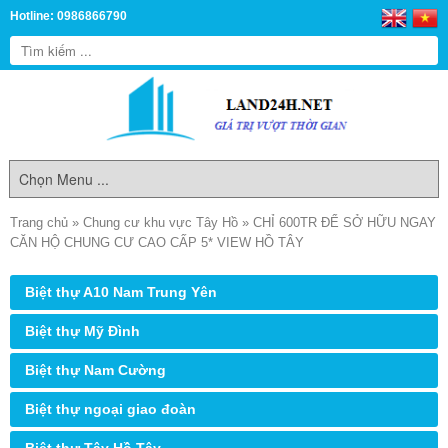
Hotline: 0986866790
Trang chủ
»
Chung cư khu vực Tây Hồ
»
CHỈ 600TR ĐỂ SỞ HỮU NGAY
CĂN HỘ CHUNG CƯ CAO CẤP 5* VIEW HỒ TÂY
Biệt thự A10 Nam Trung Yên
Biệt thự Mỹ Đình
Biệt thự Nam Cường
Biệt thự ngoại giao đoàn