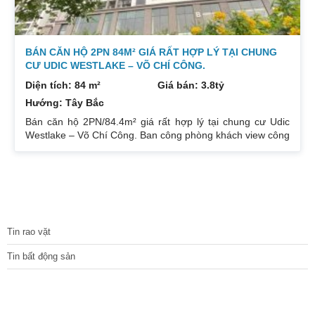
BÁN CĂN HỘ 2PN 84M² GIÁ RẤT HỢP LÝ TẠI CHUNG
CƯ UDIC WESTLAKE – VÕ CHÍ CÔNG.
Diện tích: 84 m²
Giá bán: 3.8tỷ
Hướng: Tây Bắc
Bán căn hộ 2PN/84.4m² giá rất hợp lý tại chung cư Udic
Westlake – Võ Chí Công. Ban công phòng khách view công
viên – biệt thự, khu bếp rộng, 2 phòng ngủ đều sáng căn
góc 3 mặt thoáng. Nhà mới tinh chưa sử dụng. Căn hộ phù
hợp với vợ chồng trẻ hoặc các con mua cho bố mẹ vì ở
tầng thấp, rất yên tĩnh không ồn không bụi, view cây xanh
không khí trong lành mát mẻ. Tòa A ngay gần chỗ máy tập
TIN TỨC
thể dục,
Tin rao vặt
Tin bất động sản
CÁC DỰ ÁN MỚI NHẤT