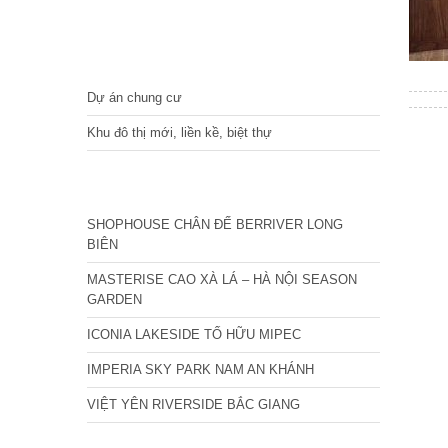
DỰ ÁN
Dự án chung cư
Khu đô thị mới, liền kề, biệt thự
CÁC DỰ ÁN MỚI NHẤT
SHOPHOUSE CHÂN ĐẾ BERRIVER LONG
BIÊN
MASTERISE CAO XÀ LÁ – HÀ NỘI SEASON
GARDEN
ICONIA LAKESIDE TỐ HỮU MIPEC
IMPERIA SKY PARK NAM AN KHÁNH
VIỆT YÊN RIVERSIDE BẮC GIANG