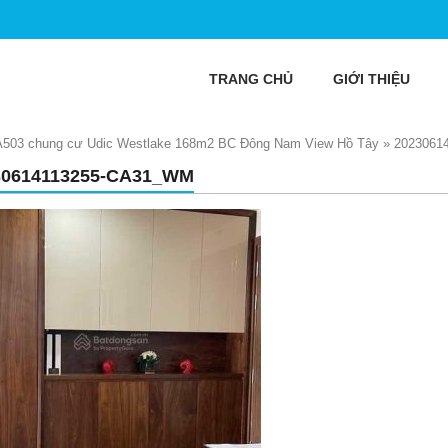
TRANG CHỦ
GIỚI THIỆU
 A503 chung cư Udic Westlake 168m2 BC Đông Nam View Hồ Tây
»
2023061
30614113255-CA31_WM