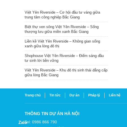
TIN NỔI BẬT
Việt Yên Riverside – Cơ hội đầu tư vàng giữa
trung tâm công nghiệp Bắc Giang
Biệt thự ven sông Việt Yên Riverside – Sống
thượng lưu giữa miền xanh Bắc Giang
Liền kề Việt Yên Riverside – Không gian sống
xanh giữa lòng đô thị
Shophouse Việt Yên Riverside – Điểm sáng đầu
tư sinh lời bền vững
Việt Yên Riverside – Khu đô thị sinh thái đẳng cấp
giữa lòng Bắc Giang
Trang chủ
Tin tức
Dự án
Pháp lý
Liên hệ
THÔNG TIN DỰ ÁN HÀ NỘI
Tel: 0986 866 790
Zalo