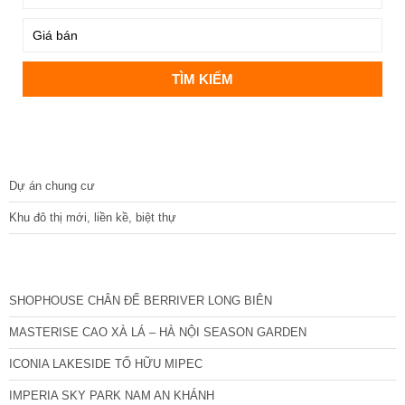
DỰ ÁN
Dự án chung cư
Khu đô thị mới, liền kề, biệt thự
CÁC DỰ ÁN MỚI NHẤT
SHOPHOUSE CHÂN ĐẾ BERRIVER LONG BIÊN
MASTERISE CAO XÀ LÁ – HÀ NỘI SEASON GARDEN
ICONIA LAKESIDE TỐ HỮU MIPEC
IMPERIA SKY PARK NAM AN KHÁNH