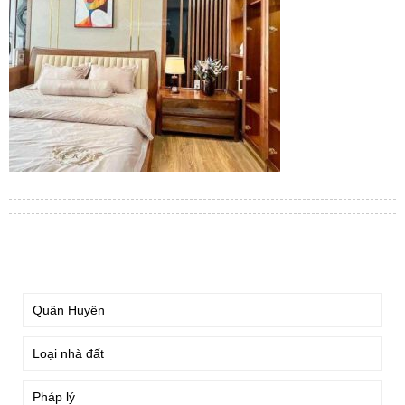
TÌM KIẾM