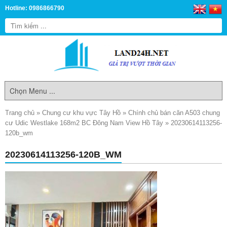
Hotline: 0986866790
Trang chủ
»
Chung cư khu vực Tây Hồ
»
Chính chủ bán căn A503 chung
cư Udic Westlake 168m2 BC Đông Nam View Hồ Tây
»
20230614113256-
120b_wm
20230614113256-120B_WM