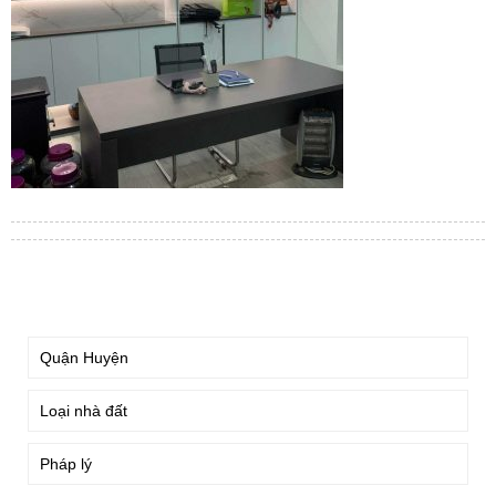
TÌM KIẾM