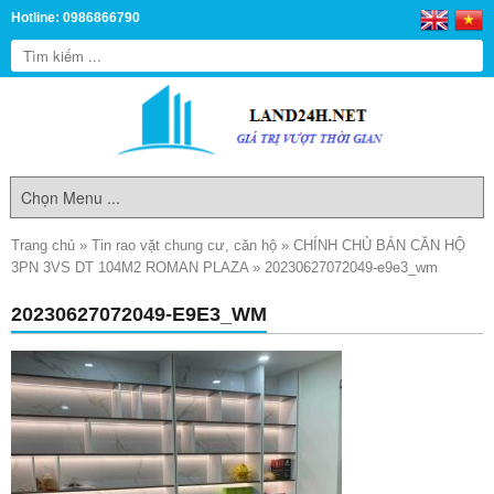
Hotline: 0986866790
Trang chủ
»
Tin rao vặt chung cư, căn hộ
»
CHÍNH CHỦ BÁN CĂN HỘ
3PN 3VS DT 104M2 ROMAN PLAZA
»
20230627072049-e9e3_wm
20230627072049-E9E3_WM