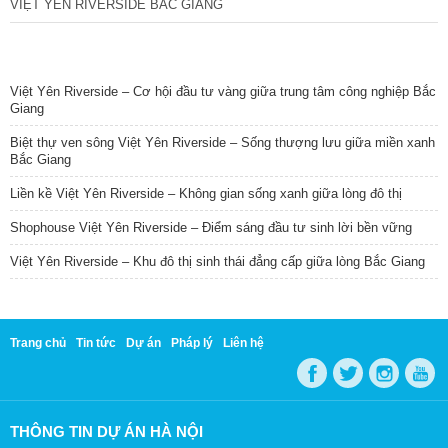
VIỆT YÊN RIVERSIDE BẮC GIANG
TIN NỔI BẬT
Việt Yên Riverside – Cơ hội đầu tư vàng giữa trung tâm công nghiệp Bắc
Giang
Biệt thự ven sông Việt Yên Riverside – Sống thượng lưu giữa miền xanh
Bắc Giang
Liền kề Việt Yên Riverside – Không gian sống xanh giữa lòng đô thị
Shophouse Việt Yên Riverside – Điểm sáng đầu tư sinh lời bền vững
Việt Yên Riverside – Khu đô thị sinh thái đẳng cấp giữa lòng Bắc Giang
Trang chủ
Tin tức
Dự án
Pháp lý
Liên hệ
THÔNG TIN DỰ ÁN HÀ NỘI