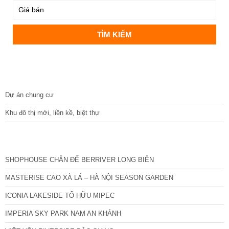
DỰ ÁN
Dự án chung cư
Khu đô thị mới, liền kề, biệt thự
CÁC DỰ ÁN MỚI NHẤT
SHOPHOUSE CHÂN ĐẾ BERRIVER LONG BIÊN
MASTERISE CAO XÀ LÁ – HÀ NỘI SEASON GARDEN
ICONIA LAKESIDE TỐ HỮU MIPEC
IMPERIA SKY PARK NAM AN KHÁNH