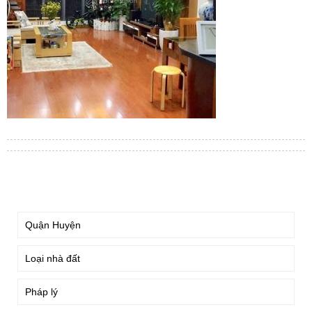
TÌM KIẾM