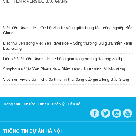
VIỆT YÊN RIVERSIDE BẮC GIANG
TIN NỔI BẬT
Việt Yên Riverside – Cơ hội đầu tư vàng giữa trung tâm công nghiệp Bắc
Giang
Biệt thự ven sông Việt Yên Riverside – Sống thượng lưu giữa miền xanh
Bắc Giang
Liền kề Việt Yên Riverside – Không gian sống xanh giữa lòng đô thị
Shophouse Việt Yên Riverside – Điểm sáng đầu tư sinh lời bền vững
Việt Yên Riverside – Khu đô thị sinh thái đẳng cấp giữa lòng Bắc Giang
Trang chủ
Tin tức
Dự án
Pháp lý
Liên hệ
THÔNG TIN DỰ ÁN HÀ NỘI