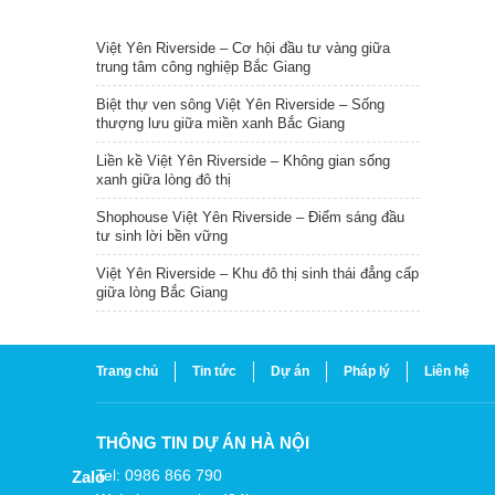
TIN NỔI BẬT
Việt Yên Riverside – Cơ hội đầu tư vàng giữa
trung tâm công nghiệp Bắc Giang
Biệt thự ven sông Việt Yên Riverside – Sống
thượng lưu giữa miền xanh Bắc Giang
Liền kề Việt Yên Riverside – Không gian sống
xanh giữa lòng đô thị
Shophouse Việt Yên Riverside – Điểm sáng đầu
tư sinh lời bền vững
Việt Yên Riverside – Khu đô thị sinh thái đẳng cấp
giữa lòng Bắc Giang
Trang chủ
Tin tức
Dự án
Pháp lý
Liên hệ
THÔNG TIN DỰ ÁN HÀ NỘI
Tel: 0986 866 790
Zalo