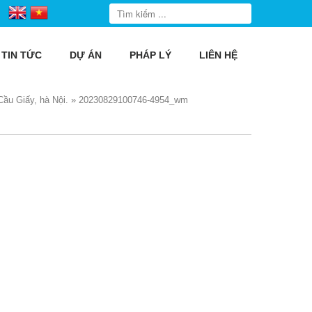
TIN TỨC
DỰ ÁN
PHÁP LÝ
LIÊN HỆ
ầu Giấy, hà Nội.
»
20230829100746-4954_wm