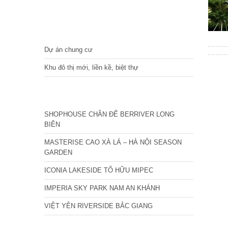
DỰ ÁN
Dự án chung cư
Khu đô thị mới, liền kề, biệt thự
CÁC DỰ ÁN MỚI NHẤT
SHOPHOUSE CHÂN ĐẾ BERRIVER LONG
BIÊN
MASTERISE CAO XÀ LÁ – HÀ NỘI SEASON
GARDEN
ICONIA LAKESIDE TỐ HỮU MIPEC
IMPERIA SKY PARK NAM AN KHÁNH
VIỆT YÊN RIVERSIDE BẮC GIANG