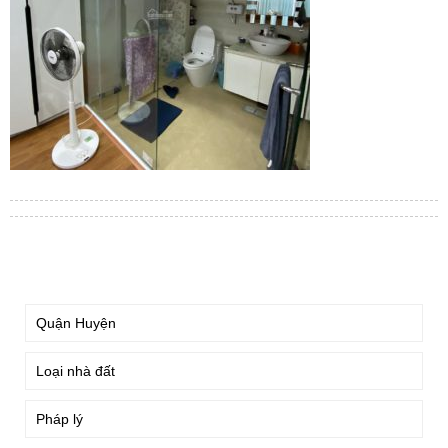
TÌM KIẾM