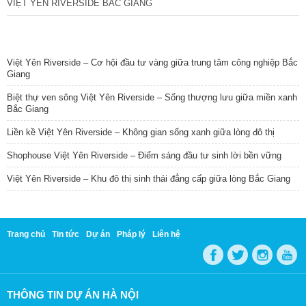
VIỆT YÊN RIVERSIDE BẮC GIANG
TIN NỔI BẬT
Việt Yên Riverside – Cơ hội đầu tư vàng giữa trung tâm công nghiệp Bắc
Giang
Biệt thự ven sông Việt Yên Riverside – Sống thượng lưu giữa miền xanh
Bắc Giang
Liền kề Việt Yên Riverside – Không gian sống xanh giữa lòng đô thị
Shophouse Việt Yên Riverside – Điểm sáng đầu tư sinh lời bền vững
Việt Yên Riverside – Khu đô thị sinh thái đẳng cấp giữa lòng Bắc Giang
Trang chủ
Tin tức
Dự án
Pháp lý
Liên hệ
THÔNG TIN DỰ ÁN HÀ NỘI