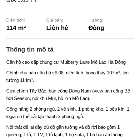
GIÁ 3.85 TỶ
Diện tích:
Giá bán:
Hướng:
114 m²
Liên hệ
Đông
Thông tin mô tả
Căn hộ cao cấp chung cư
Mulberry Lane
Mỗ Lao Hà Đông
Chính chủ bán căn hộ số 08, diện tích thông thủy 107m², tim
tường 114m².
Cửa chính Tây Bắc, ban công Đông Nam (view ban công Bể
bơi Season, nội khu Mul, hồ lớn Mỗ Lao).
Công năng 2 phòng ngủ, 2 vệ sinh, 1 phòng kho, 1 bếp kín, 1
logia có thể cải tạo thành 3 phòng ngủ.
Nội thất để lại đầy đủ đồ gắn tường và đồ rời bao gồm 1
giường, 1 tủ, 1 TV, 1 tủ lạnh, 1 bộ sofa, 1 bộ bàn ăn thông