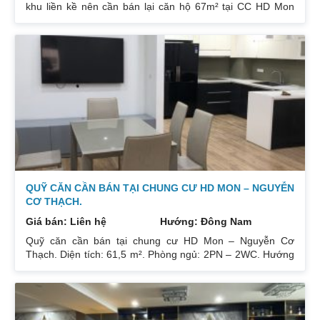
khu liền kề nên cần bán lại căn hộ 67m² tại CC HD Mon
City Căn hộ thiết kế 2 phòng ngủ và 2 phòng vệ sinh. Ban
công hướng Đông Nam căn góc nhiều mặt thoáng và có
ban công nhỏ phòng ngủ chính. Đồ nội thất cao cấp bán
để lại toàn bộ nội thất cao cấp theo phong cách Châu Âu.
Sổ đỏ chính chủ xem nhà 24/24. Liên hệ xem nhà:
0832133366
QUỸ CĂN CẦN BÁN TẠI CHUNG CƯ HD MON – NGUYỄN
CƠ THẠCH.
Giá bán: Liên hệ
Hướng: Đông Nam
Quỹ căn cần bán tại chung cư HD Mon – Nguyễn Cơ
Thạch. Diện tích: 61,5 m². Phòng ngủ: 2PN – 2WC. Hướng
ban công: Đông Bắc – Cửa Tây Nam. Full nội thất. Có sổ.
Giá: 3 tỷ. Diện tích: 67 m². Phòng ngủ: 2PN 2WC. Hướng
ban công: Đông Nam. Nội thất: Nhà full đồ đẹp, Có sổ. Giá:
3 tỷ 250. Diện tích: 86 m². Phòng ngủ: 2PN 2WC. Hướng