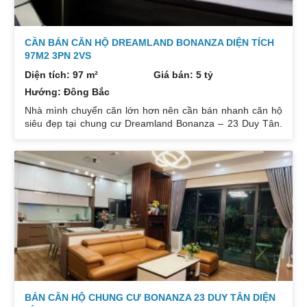
CẦN BÁN CĂN HỘ DREAMLAND BONANZA DIỆN TÍCH
97M2 3PN 2VS
Diện tích: 97 m²
Giá bán: 5 tỷ
Hướng: Đông Bắc
Nhà mình chuyển căn lớn hơn nên cần bán nhanh căn hộ
siêu đẹp tại chung cư Dreamland Bonanza – 23 Duy Tân.
Diện tích: 97m², gồm 3 ngủ + 2 vệ sinh. Thiết kế cực kỳ
hợp lý các phòng đều tràn ngập ánh sáng tự nhiên. Hướng
cửa Bắc. Ban công Tây. Tầng cao view bát ngát thoáng
mát. Nhà nguyên Bản CĐT. Giá bán: 5 tỷ có thương lượng
đẹp. Liên hệ : 0832133366
BÁN CĂN HỘ CHUNG CƯ BONANZA 23 DUY TÂN DIỆN