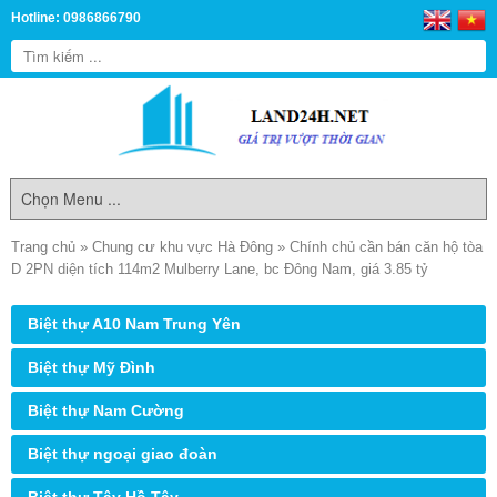
Hotline: 0986866790
Trang chủ
»
Chung cư khu vực Hà Đông
»
Chính chủ cần bán căn hộ tòa
D 2PN diện tích 114m2 Mulberry Lane, bc Đông Nam, giá 3.85 tỷ
Biệt thự A10 Nam Trung Yên
Biệt thự Mỹ Đình
Biệt thự Nam Cường
Biệt thự ngoại giao đoàn