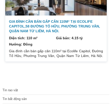
GIA ĐÌNH CẦN BÁN GẤP CĂN 110M² TẠI ECOLIFE
CAPITOL,58 ĐƯỜNG TỐ HỮU, PHƯỜNG TRUNG VĂN,
QUẬN NAM TỪ LIÊM, HÀ NỘI.
Diện tích: 110 m²
Giá bán: 4.15 tỷ
Hướng: Đông
Gia đình cần bán gấp căn 110m² tại Ecolife Capitol, Đường
Tố Hữu, Phường Trung Văn, Quận Nam Từ Liêm, Hà Nội.
Căn hoa hậu 3PN – 2WC tầng trung rất thoáng mát.
Hướng Đông Bắc mát mẻ, căn hộ có ban công thoáng mát.
Để lại nội thất cả đồ điện tử chỉ mang đi đồ cá nhân. Đầy
đủ tiện ích, dịch vụ ngay dưới chân tòa nhà. Bán 4.15 tỷ có
thương lượng. Sổ đỏ sang tên nhanh gọn. Bác nào có nhu
TIN TỨC
cầu quan tâm liên
Tin rao vặt
Tin bất động sản