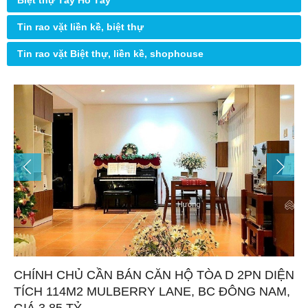
Biệt thự Tây Hồ Tây
Tin rao vặt liền kề, biệt thự
Tin rao vặt Biệt thự, liền kề, shophouse
CHÍNH CHỦ CẦN BÁN CĂN HỘ TÒA D 2PN DIỆN
TÍCH 114M2 MULBERRY LANE, BC ĐÔNG NAM,