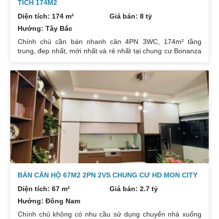
TÍCH 174M2
Diện tích: 174 m²
Giá bán: 8 tỷ
Hướng: Tây Bắc
Chính chủ cần bán nhanh căn 4PN 3WC, 174m² tầng
trung, đẹp nhất, mới nhất và rẻ nhất tại chung cư Bonanza
23 Duy Tân. Do gia chủ không còn nhu cầu sử dụng nữa,
nên cần bán lại để đầu tư cái khác, cụ thể như sau:
Hướng: TB, ban công Đông Nam. Thiết kế: 4 ngủ 3WC DT:
174m². Nội thất đẹp thiết kế sang trọng trẻ trung. Phòng
khách, bếp, thiết bị vệ sinh tất cả đều mới và sử dụng tốt.
Nhà đã có sổ pháp
BÁN CĂN HỘ 67M2 2PN 2VS CHUNG CƯ HD MON CITY
Diện tích: 67 m²
Giá bán: 2.7 tỷ
Hướng: Đông Nam
Chính chủ không có nhu cầu sử dụng chuyển nhà xuống