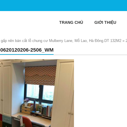
TRANG CHỦ
GIỚI THIỆU
 gấp nên bán cắt lỗ chung cư Mulberry Lane, Mỗ Lao, Hà Đông.DT 132M2
»
30620120206-2506_WM