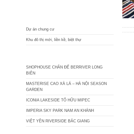
DỰ ÁN
Dự án chung cư
Khu đô thị mới, liền kề, biệt thự
CÁC DỰ ÁN MỚI NHẤT
SHOPHOUSE CHÂN ĐẾ BERRIVER LONG
BIÊN
MASTERISE CAO XÀ LÁ – HÀ NỘI SEASON
GARDEN
ICONIA LAKESIDE TỐ HỮU MIPEC
IMPERIA SKY PARK NAM AN KHÁNH
VIỆT YÊN RIVERSIDE BẮC GIANG