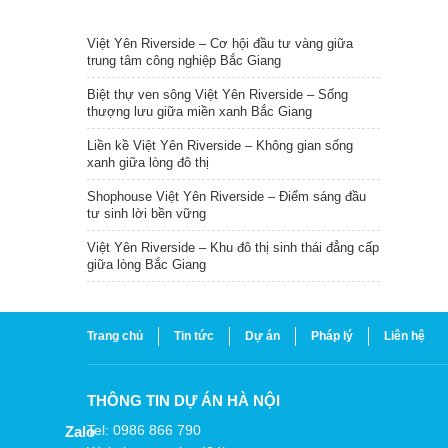
TIN NỔI BẬT
Việt Yên Riverside – Cơ hội đầu tư vàng giữa
trung tâm công nghiệp Bắc Giang
Biệt thự ven sông Việt Yên Riverside – Sống
thượng lưu giữa miền xanh Bắc Giang
Liền kề Việt Yên Riverside – Không gian sống
xanh giữa lòng đô thị
Shophouse Việt Yên Riverside – Điểm sáng đầu
tư sinh lời bền vững
Việt Yên Riverside – Khu đô thị sinh thái đẳng cấp
giữa lòng Bắc Giang
Trang chủ
Tin tức
Dự án
Pháp lý
Liên hệ
THÔNG TIN DỰ ÁN HÀ NỘI
Tel: 0986 866 790
Zalo