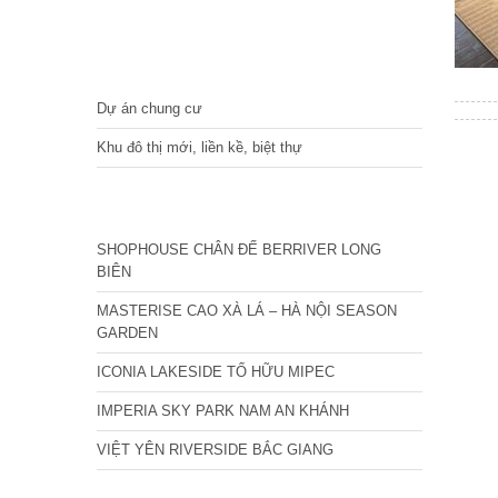
DỰ ÁN
Dự án chung cư
Khu đô thị mới, liền kề, biệt thự
CÁC DỰ ÁN MỚI NHẤT
SHOPHOUSE CHÂN ĐẾ BERRIVER LONG
BIÊN
MASTERISE CAO XÀ LÁ – HÀ NỘI SEASON
GARDEN
ICONIA LAKESIDE TỐ HỮU MIPEC
IMPERIA SKY PARK NAM AN KHÁNH
VIỆT YÊN RIVERSIDE BẮC GIANG