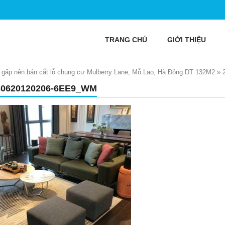
TRANG CHỦ
GIỚI THIỆU
 gấp nên bán cắt lỗ chung cư Mulberry Lane, Mỗ Lao, Hà Đông.DT 132M2
»
30620120206-6EE9_WM