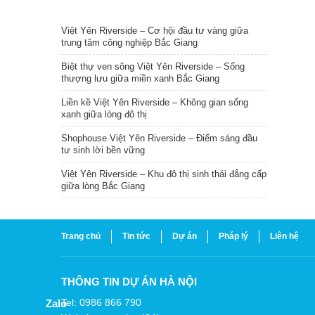
TIN NỔI BẬT
Việt Yên Riverside – Cơ hội đầu tư vàng giữa
trung tâm công nghiệp Bắc Giang
Biệt thự ven sông Việt Yên Riverside – Sống
thượng lưu giữa miền xanh Bắc Giang
Liền kề Việt Yên Riverside – Không gian sống
xanh giữa lòng đô thị
Shophouse Việt Yên Riverside – Điểm sáng đầu
tư sinh lời bền vững
Việt Yên Riverside – Khu đô thị sinh thái đẳng cấp
giữa lòng Bắc Giang
Trang chủ
Tin tức
Dự án
Pháp lý
Liên hệ
THÔNG TIN DỰ ÁN HÀ NỘI
Tel: 0986 866 790
Zalo