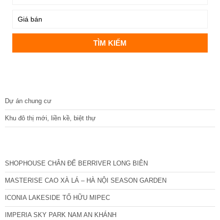
DỰ ÁN
Dự án chung cư
Khu đô thị mới, liền kề, biệt thự
CÁC DỰ ÁN MỚI NHẤT
SHOPHOUSE CHÂN ĐẾ BERRIVER LONG BIÊN
MASTERISE CAO XÀ LÁ – HÀ NỘI SEASON GARDEN
ICONIA LAKESIDE TỐ HỮU MIPEC
IMPERIA SKY PARK NAM AN KHÁNH