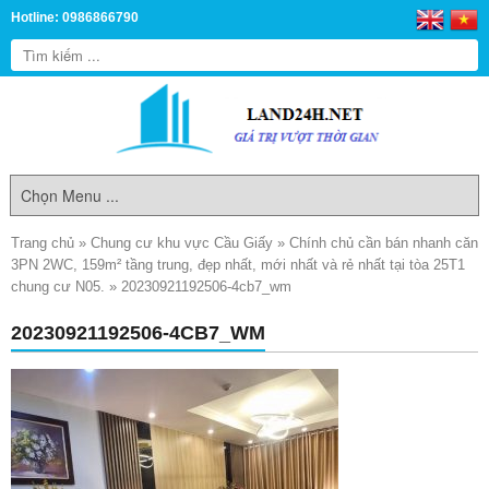
Hotline: 0986866790
Trang chủ
»
Chung cư khu vực Cầu Giấy
»
Chính chủ cần bán nhanh căn
3PN 2WC, 159m² tầng trung, đẹp nhất, mới nhất và rẻ nhất tại tòa 25T1
chung cư N05.
»
20230921192506-4cb7_wm
20230921192506-4CB7_WM