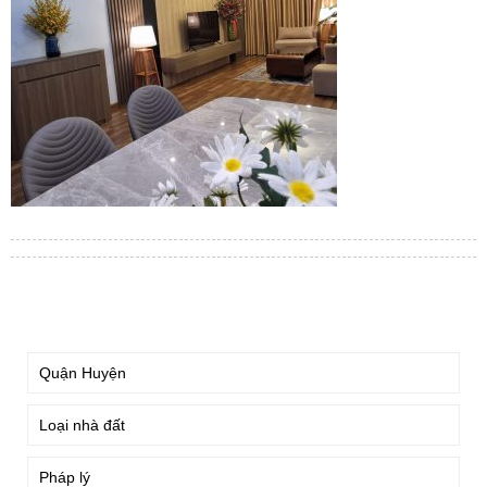
TÌM KIẾM