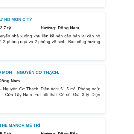
g trẻ trung. Phòng khách, bếp, thiết bị vệ sinh tất cả
háp
Ư HD MON CITY
2.7 tỷ
Hướng: Đông Nam
uyển nhà xuống khu liền kề nên cần bán lại căn hộ
kế 2 phòng ngủ và 2 phòng vệ sinh. Ban công hướng
có ban công nhỏ phòng ngủ chính. Đồ nội thất cao
p theo phong cách Châu Âu. Sổ đỏ chính chủ xem nhà
D MON – NGUYỄN CƠ THẠCH.
Đông Nam
 Nguyễn Cơ Thạch. Diện tích: 61,5 m². Phòng ngủ:
Cửa Tây Nam. Full nội thất. Có sổ. Giá: 3 tỷ. Diện
 ban công: Đông Nam. Nội thất: Nhà full đồ đẹp, Có
òng ngủ: 2PN 2WC. Hướng ban công: Tây tứ trạch. Nội
 THE MANOR MỄ TRÌ
5.3 tỷ
Hướng: Đông Bắc