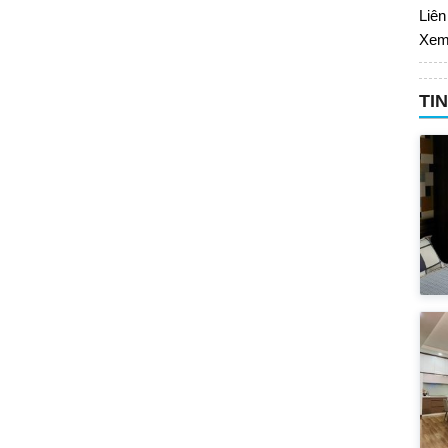
Liên
Xem
TI