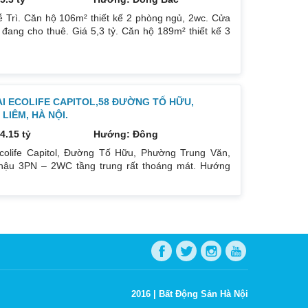
 Trì. Căn hộ 106m² thiết kế 2 phòng ngủ, 2wc. Cửa
ang cho thuê. Giá 5,3 tỷ. Căn hộ 189m² thiết kế 3
Giá bán 7,4 tỷ. Cả 2 căn chủ nhà đều để lại toàn bộ
ẠI ECOLIFE CAPITOL,58 ĐƯỜNG TỐ HỮU,
IÊM, HÀ NỘI.
4.15 tỷ
Hướng: Đông
colife Capitol, Đường Tố Hữu, Phường Trung Văn,
ậu 3PN – 2WC tầng trung rất thoáng mát. Hướng
oáng mát. Để lại nội thất cả đồ điện tử chỉ mang đi
gay dưới chân tòa nhà. Bán 4.15 tỷ có thương lượng.
hu cầu quan tâm liên
2016 |
Bất Động Sản Hà Nội