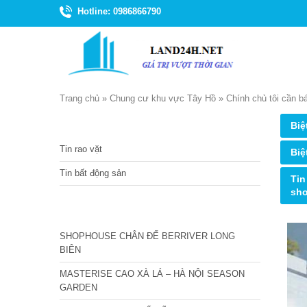
Hotline: 0986866790
Trang chủ
»
Chung cư khu vực Tây Hồ
»
Chính chủ tôi cần b
TIN TỨC
Biệ
Tin rao vặt
Biệ
Tin bất động sản
Tin
sh
CÁC DỰ ÁN MỚI NHẤT
SHOPHOUSE CHÂN ĐẾ BERRIVER LONG
BIÊN
MASTERISE CAO XÀ LÁ – HÀ NỘI SEASON
GARDEN