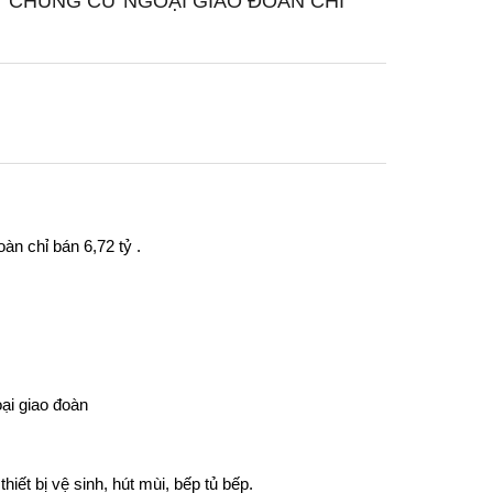
7 CHUNG CƯ NGOẠI GIAO ĐOÀN CHỈ
n chỉ bán 6,72 tỷ .
ại giao đoàn
thiết bị vệ sinh, hút mùi, bếp tủ bếp.