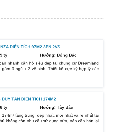
ZA DIỆN TÍCH 97M2 3PN 2VS
5 tỷ
Hướng: Đông Bắc
bán nhanh căn hộ siêu đẹp tại chung cư Dreamland
 gồm 3 ngủ + 2 vệ sinh. Thiết kế cực kỳ hợp lý các
. Hướng cửa Bắc. Ban công Tây. Tầng cao view bát
. Giá bán: 5 tỷ có thương lượng đẹp. Liên hệ :
DUY TÂN DIỆN TÍCH 174M2
8 tỷ
Hướng: Tây Bắc
74m² tầng trung, đẹp nhất, mới nhất và rẻ nhất tại
hủ không còn nhu cầu sử dụng nữa, nên cần bán lại
ướng: TB, ban công Đông Nam. Thiết kế: 4 ngủ 3WC