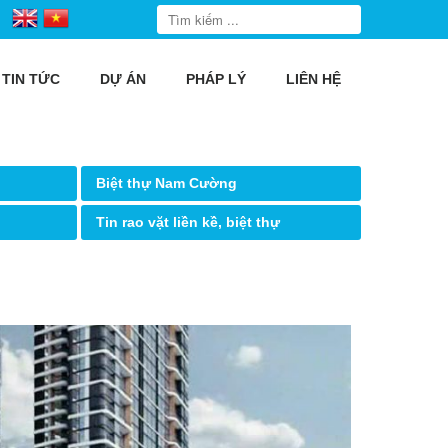
TIN TỨC
DỰ ÁN
PHÁP LÝ
LIÊN HỆ
Biệt thự Nam Cường
Tin rao vặt liền kề, biệt thự