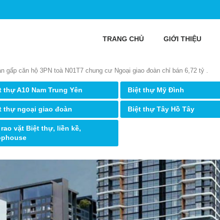
TRANG CHỦ
GIỚI THIỆU
án gấp căn hộ 3PN toà N01T7 chung cư Ngoại giao đoàn chỉ bán 6,72 tỷ .
t thự A10 Nam Trung Yên
Biệt thự Mỹ Đình
t thự ngoại giao đoàn
Biệt thự Tây Hồ Tây
 rao vặt Biệt thự, liền kề,
ophouse