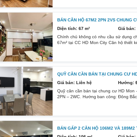
DT: 174m². Nội thất đẹp thiết kế sang trọn
đều mới và sử dụng tốt. Nhà đã có sổ p
BÁN CĂN HỘ 67M2 2PN 2VS CHUNG C
Diện tích: 67 m²
Giá bán: 
Chính chủ không có nhu cầu sử dụng ch
67m² tại CC HD Mon City Căn hộ thiết 
Đông Nam căn góc nhiều mặt thoáng và 
cấp bán để lại toàn bộ nội thất cao cấ
24/24. Liên hệ xem nhà: 0832133366
QUỸ CĂN CẦN BÁN TẠI CHUNG CƯ H
Giá bán: Liên hệ
Hướng: 
Quỹ căn cần bán tại chung cư HD Mon –
2PN – 2WC. Hướng ban công: Đông Bắc – 
tích: 67 m². Phòng ngủ: 2PN 2WC. Hướng
sổ. Giá: 3 tỷ 250. Diện tích: 86 m². Ph
thất: Nhà full đồ. Có sổ. Giá: 4 tỷ.
BÁN GẤP 2 CĂN HỘ 106M2 VÀ 189M2
Diện tích: 106 m²
Giá bán: 