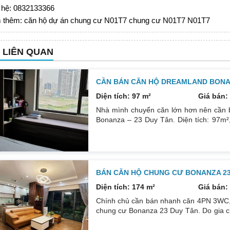
 hệ: 0832133366
 thêm:
căn hộ dự án chung cư N01T7
chung cư N01T7
N01T7
N LIÊN QUAN
CẦN BÁN CĂN HỘ DREAMLAND BONAN
Diện tích: 97 m²
Giá bán: 
Nhà mình chuyển căn lớn hơn nên cần 
Bonanza – 23 Duy Tân. Diện tích: 97m²,
phòng đều tràn ngập ánh sáng tự nhiên
ngát thoáng mát. Nhà nguyên Bản CĐT
0832133366
BÁN CĂN HỘ CHUNG CƯ BONANZA 23 
Diện tích: 174 m²
Giá bán: 
Chính chủ cần bán nhanh căn 4PN 3WC, 1
chung cư Bonanza 23 Duy Tân. Do gia c
để đầu tư cái khác, cụ thể như sau: H