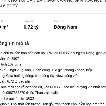
ÍNH CHỦ TÔI CẦN BÁN GẤP CĂN HỘ 3PN TOÀ N01T
 6,72 TỶ .
 tích:
Giá bán:
Hướng:
0 m²
6.72 tỷ
Đông Nam
ông tin mô tả
h chủ tôi cần bán gấp căn hộ 3PN toà N01T7 chung cư Ngoại giao đoà
ăn hộ: 3907
 tích 107,5m2
t kế: 3 ngủ 2 vệ sinh, 1 ban công, 1 lô gia, phòng khách, bếp
g: Cửa hướng đông, ban công tây, view công viên
bán: 6,72 tỷ bao phí
nhà mới còn rẻ hơn toà cũ, Toà N01T7 – toà biểu tượng vip nhất ngo
 hệ: 0987883870 (Kiều Thảo-zalo,call)
n nhà quý 4 năm 2023
giao full nội thất liền tường: sàn gỗ, trần thạch cao, điều hoà âm trần, 