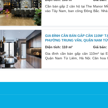
Cần bán gấp 2 căn hộ tại The Manor Mễ
vào Tây Nam, ban công Đông Bắc. Nhà đ
phòng ngủ, 2wc, 2 gác xép. Nhà đang ở. 
nội thất. Xem nhà liên hệ: 0832133366
GIA ĐÌNH CẦN BÁN GẤP CĂN 110M² T
PHƯỜNG TRUNG VĂN, QUẬN NAM TỪ L
Diện tích: 110 m²
Giá bán: 
Gia đình cần bán gấp căn 110m² tại E
Quận Nam Từ Liêm, Hà Nội. Căn hoa h
Đông Bắc mát mẻ, căn hộ có ban công th
đồ cá nhân. Đầy đủ tiện ích, dịch vụ n
Sổ đỏ sang tên nhanh gọn. Bác nào có n