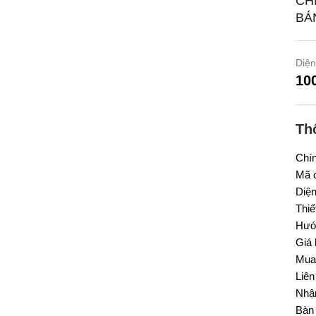
CH
BÁN
Diện
10
Th
Chín
Mã c
Diện
Thiế
Hướn
Giá 
Mua 
Liên
Nhậ
Bàn 