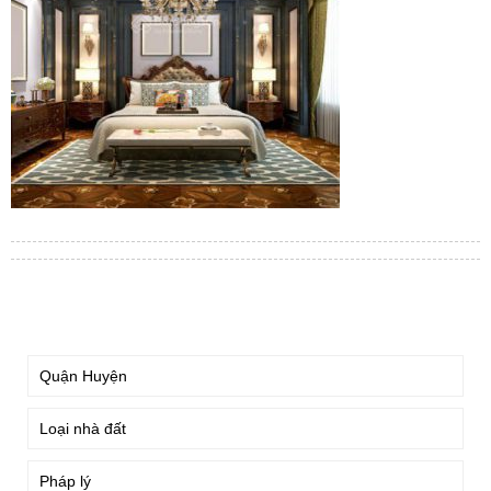
TÌM KIẾM