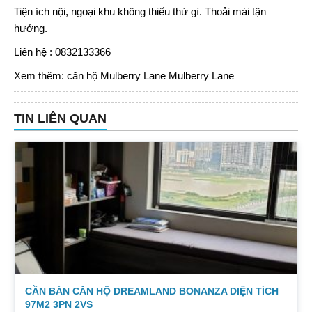
Tiện ích nội, ngoại khu không thiếu thứ gì. Thoải mái tận
hưởng.
Liên hệ : 0832133366
Xem thêm:
căn hộ Mulberry Lane
Mulberry Lane
TIN LIÊN QUAN
CẦN BÁN CĂN HỘ DREAMLAND BONANZA DIỆN TÍCH
97M2 3PN 2VS