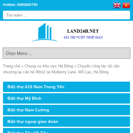
Hotline: 0986866790
Trang chủ
»
Chung cư khu vực Hà Đông
»
Chuyển công tác tôi cần
nhượng lại căn hộ 90m2 tại Mulberry Lane, Mỗ Lao, Hà Đông.
Biệt thự A10 Nam Trung Yên
Biệt thự Mỹ Đình
Biệt thự Nam Cường
Biệt thự ngoại giao đoàn