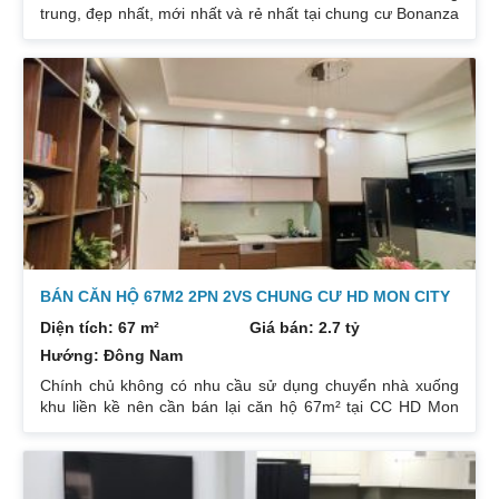
trung, đẹp nhất, mới nhất và rẻ nhất tại chung cư Bonanza
23 Duy Tân. Do gia chủ không còn nhu cầu sử dụng nữa,
nên cần bán lại để đầu tư cái khác, cụ thể như sau:
Hướng: TB, ban công Đông Nam. Thiết kế: 4 ngủ 3WC DT:
174m². Nội thất đẹp thiết kế sang trọng trẻ trung. Phòng
khách, bếp, thiết bị vệ sinh tất cả đều mới và sử dụng tốt.
Nhà đã có sổ pháp
BÁN CĂN HỘ 67M2 2PN 2VS CHUNG CƯ HD MON CITY
Diện tích: 67 m²
Giá bán: 2.7 tỷ
Hướng: Đông Nam
Chính chủ không có nhu cầu sử dụng chuyển nhà xuống
khu liền kề nên cần bán lại căn hộ 67m² tại CC HD Mon
City Căn hộ thiết kế 2 phòng ngủ và 2 phòng vệ sinh. Ban
công hướng Đông Nam căn góc nhiều mặt thoáng và có
ban công nhỏ phòng ngủ chính. Đồ nội thất cao cấp bán
để lại toàn bộ nội thất cao cấp theo phong cách Châu Âu.