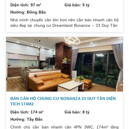
Diện tích: 97 m²
Giá bán: 5 tỷ
Hướng: Đông Bắc
Nhà mình chuyển căn lớn hơn nên cần bán nhanh căn hộ
siêu đẹp tại chung cư Dreamland Bonanza – 23 Duy Tân.
Diện tích: 97m², gồm 3 ngủ + 2 vệ sinh. Thiết kế cực kỳ
hợp lý các phòng đều tràn ngập ánh sáng tự nhiên. Hướng
cửa Bắc. Ban công Tây. Tầng cao view bát ngát thoáng
mát. Nhà nguyên Bản CĐT. Giá bán: 5 tỷ có thương lượng
đẹp. Liên hệ : 0832133366
BÁN CĂN HỘ CHUNG CƯ BONANZA 23 DUY TÂN DIỆN
TÍCH 174M2
Diện tích: 174 m²
Giá bán: 8 tỷ
Hướng: Tây Bắc
Chính chủ cần bán nhanh căn 4PN 3WC, 174m² tầng