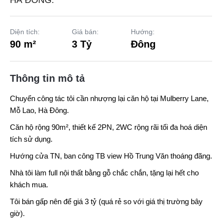
HÀ ĐÔNG.
Diện tích:
Giá bán:
Hướng:
90 m²
3 Tỷ
Đông
Thông tin mô tả
Chuyển công tác tôi cần nhượng lại căn hộ tại
Mulberry Lane
,
Mỗ Lao, Hà Đông.
Căn hộ rộng 90m², thiết kế 2PN, 2WC rộng rãi tối đa hoá diện
tích sử dụng.
Hướng cửa TN, ban công TB view Hồ Trung Văn thoáng đãng.
Nhà tôi làm full nội thất bằng gỗ chắc chắn, tặng lại hết cho
khách mua.
Tôi bán gấp nên để giá 3 tỷ (quá rẻ so với giá thị trường bây
giờ).