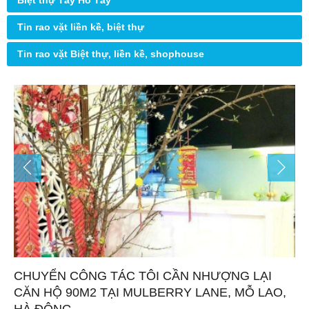
Biệt thự Tây Hồ Tây
Tin rao vặt liền kề, biệt thự
Tin rao vặt Biệt thự, liền kề, shophouse
CHUYỂN CÔNG TÁC TÔI CẦN NHƯỢNG LẠI
CĂN HỘ 90M2 TẠI MULBERRY LANE, MỖ LAO,