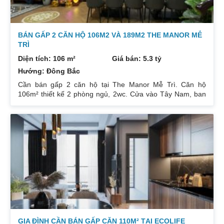
BÁN GẤP 2 CĂN HỘ 106M2 VÀ 189M2 THE MANOR MỄ
TRÌ
Diện tích: 106 m²
Giá bán: 5.3 tỷ
Hướng: Đông Bắc
Cần bán gấp 2 căn hộ tại The Manor Mễ Trì. Căn hộ
106m² thiết kế 2 phòng ngủ, 2wc. Cửa vào Tây Nam, ban
công Đông Bắc. Nhà đang cho thuê. Giá 5,3 tỷ. Căn hộ
189m² thiết kế 3 phòng ngủ, 2wc, 2 gác xép. Nhà đang ở.
Giá bán 7,4 tỷ. Cả 2 căn chủ nhà đều để lại toàn bộ nội
thất. Xem nhà liên hệ: 0832133366
GIA ĐÌNH CẦN BÁN GẤP CĂN 110M² TẠI ECOLIFE