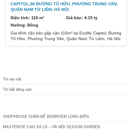
CAPITOL,58 ĐƯỜNG TỐ HỮU, PHƯỜNG TRUNG VĂN,
QUẬN NAM TỪ LIÊM, HÀ NỘI.
Diện tích: 110 m²
Giá bán: 4.15 tỷ
Hướng: Đông
Gia đình cần bán gấp căn 110m² tại Ecolife Capitol, Đường
Tố Hữu, Phường Trung Văn, Quận Nam Từ Liêm, Hà Nội.
Căn hoa hậu 3PN – 2WC tầng trung rất thoáng mát.
Hướng Đông Bắc mát mẻ, căn hộ có ban công thoáng mát.
Để lại nội thất cả đồ điện tử chỉ mang đi đồ cá nhân. Đầy
đủ tiện ích, dịch vụ ngay dưới chân tòa nhà. Bán 4.15 tỷ có
thương lượng. Sổ đỏ sang tên nhanh gọn. Bác nào có nhu
TIN TỨC
cầu quan tâm liên
Tin rao vặt
Tin bất động sản
CÁC DỰ ÁN MỚI NHẤT
SHOPHOUSE CHÂN ĐẾ BERRIVER LONG BIÊN
MASTERISE CAO XÀ LÁ – HÀ NỘI SEASON GARDEN