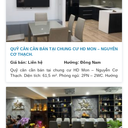
Sổ đỏ chính chủ xem nhà 24/24. Liên hệ xem nhà:
0832133366
QUỸ CĂN CẦN BÁN TẠI CHUNG CƯ HD MON – NGUYỄN
CƠ THẠCH.
Giá bán: Liên hệ
Hướng: Đông Nam
Quỹ căn cần bán tại chung cư HD Mon – Nguyễn Cơ
Thạch. Diện tích: 61,5 m². Phòng ngủ: 2PN – 2WC. Hướng
ban công: Đông Bắc – Cửa Tây Nam. Full nội thất. Có sổ.
Giá: 3 tỷ. Diện tích: 67 m². Phòng ngủ: 2PN 2WC. Hướng
ban công: Đông Nam. Nội thất: Nhà full đồ đẹp, Có sổ. Giá:
3 tỷ 250. Diện tích: 86 m². Phòng ngủ: 2PN 2WC. Hướng
ban công: Tây tứ trạch. Nội thất: Nhà full đồ. Có sổ. Giá: 4
tỷ.