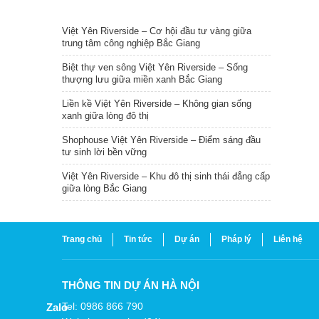
TIN NỔI BẬT
Việt Yên Riverside – Cơ hội đầu tư vàng giữa
trung tâm công nghiệp Bắc Giang
Biệt thự ven sông Việt Yên Riverside – Sống
thượng lưu giữa miền xanh Bắc Giang
Liền kề Việt Yên Riverside – Không gian sống
xanh giữa lòng đô thị
Shophouse Việt Yên Riverside – Điểm sáng đầu
tư sinh lời bền vững
Việt Yên Riverside – Khu đô thị sinh thái đẳng cấp
giữa lòng Bắc Giang
Trang chủ
Tin tức
Dự án
Pháp lý
Liên hệ
THÔNG TIN DỰ ÁN HÀ NỘI
Tel: 0986 866 790
Zalo