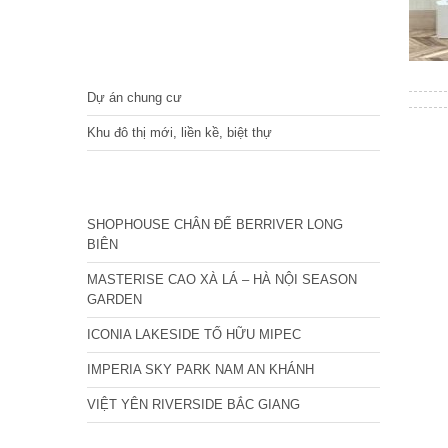
DỰ ÁN
Dự án chung cư
Khu đô thị mới, liền kề, biệt thự
CÁC DỰ ÁN MỚI NHẤT
SHOPHOUSE CHÂN ĐẾ BERRIVER LONG
BIÊN
MASTERISE CAO XÀ LÁ – HÀ NỘI SEASON
GARDEN
ICONIA LAKESIDE TỐ HỮU MIPEC
IMPERIA SKY PARK NAM AN KHÁNH
VIỆT YÊN RIVERSIDE BẮC GIANG