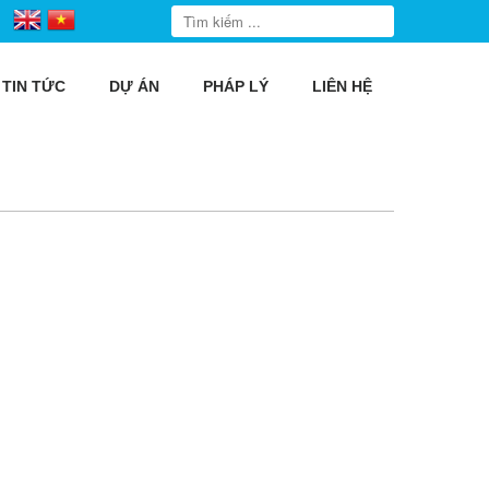
TIN TỨC
DỰ ÁN
PHÁP LÝ
LIÊN HỆ