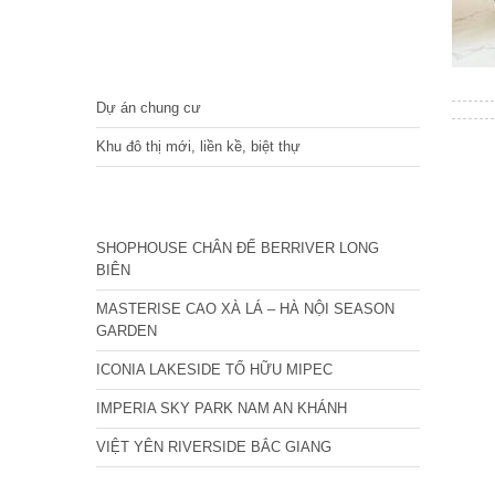
DỰ ÁN
Dự án chung cư
Khu đô thị mới, liền kề, biệt thự
CÁC DỰ ÁN MỚI NHẤT
SHOPHOUSE CHÂN ĐẾ BERRIVER LONG
BIÊN
MASTERISE CAO XÀ LÁ – HÀ NỘI SEASON
GARDEN
ICONIA LAKESIDE TỐ HỮU MIPEC
IMPERIA SKY PARK NAM AN KHÁNH
VIỆT YÊN RIVERSIDE BẮC GIANG