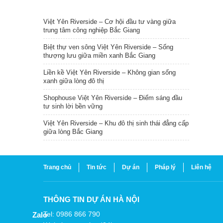
TIN NỔI BẬT
Việt Yên Riverside – Cơ hội đầu tư vàng giữa
trung tâm công nghiệp Bắc Giang
Biệt thự ven sông Việt Yên Riverside – Sống
thượng lưu giữa miền xanh Bắc Giang
Liền kề Việt Yên Riverside – Không gian sống
xanh giữa lòng đô thị
Shophouse Việt Yên Riverside – Điểm sáng đầu
tư sinh lời bền vững
Việt Yên Riverside – Khu đô thị sinh thái đẳng cấp
giữa lòng Bắc Giang
Trang chủ
Tin tức
Dự án
Pháp lý
Liên hệ
THÔNG TIN DỰ ÁN HÀ NỘI
Tel: 0986 866 790
Zalo