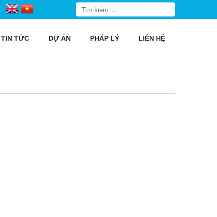
TIN TỨC
DỰ ÁN
PHÁP LÝ
LIÊN HỆ