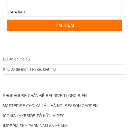
DỰ ÁN
Dự án chung cư
Khu đô thị mới, liền kề, biệt thự
CÁC DỰ ÁN MỚI NHẤT
SHOPHOUSE CHÂN ĐẾ BERRIVER LONG BIÊN
MASTERISE CAO XÀ LÁ – HÀ NỘI SEASON GARDEN
ICONIA LAKESIDE TỐ HỮU MIPEC
IMPERIA SKY PARK NAM AN KHÁNH