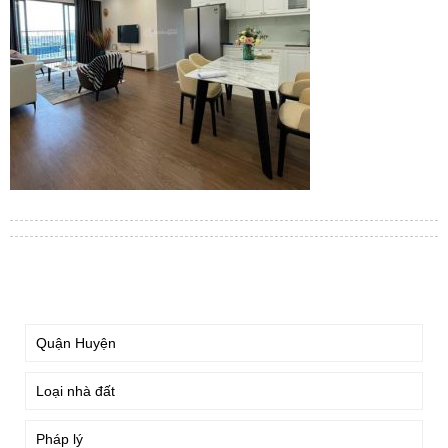
TÌM KIẾM