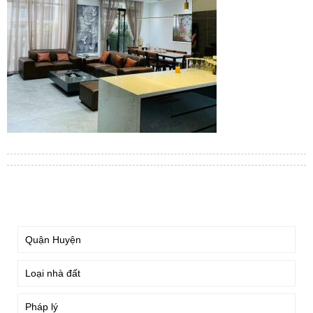
TÌM KIẾM