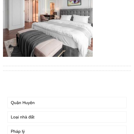
TÌM KIẾM