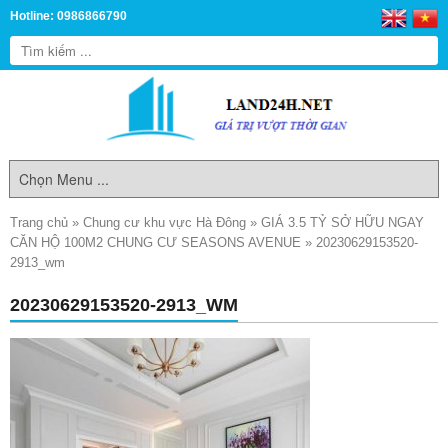
Hotline: 0986866790
Trang chủ
»
Chung cư khu vực Hà Đông
»
GIÁ 3.5 TỶ SỞ HỮU NGAY
CĂN HỘ 100M2 CHUNG CƯ SEASONS AVENUE
»
20230629153520-
2913_wm
20230629153520-2913_WM