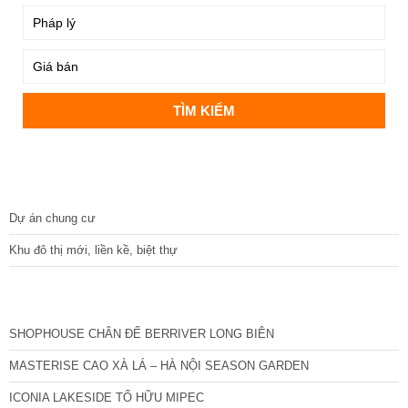
DỰ ÁN
Dự án chung cư
Khu đô thị mới, liền kề, biệt thự
CÁC DỰ ÁN MỚI NHẤT
SHOPHOUSE CHÂN ĐẾ BERRIVER LONG BIÊN
MASTERISE CAO XÀ LÁ – HÀ NỘI SEASON GARDEN
ICONIA LAKESIDE TỐ HỮU MIPEC