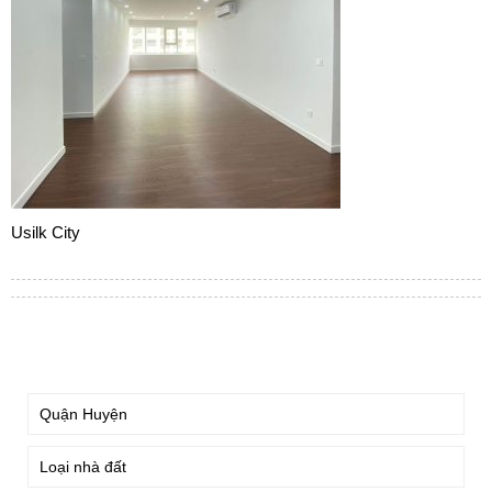
Usilk City
TÌM KIẾM