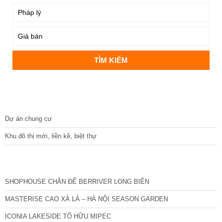
DỰ ÁN
Dự án chung cư
Khu đô thị mới, liền kề, biệt thự
CÁC DỰ ÁN MỚI NHẤT
SHOPHOUSE CHÂN ĐẾ BERRIVER LONG BIÊN
MASTERISE CAO XÀ LÁ – HÀ NỘI SEASON GARDEN
ICONIA LAKESIDE TỐ HỮU MIPEC