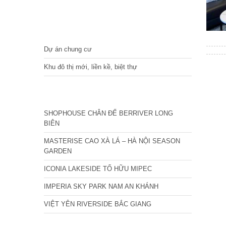
DỰ ÁN
Dự án chung cư
Khu đô thị mới, liền kề, biệt thự
CÁC DỰ ÁN MỚI NHẤT
SHOPHOUSE CHÂN ĐẾ BERRIVER LONG
BIÊN
MASTERISE CAO XÀ LÁ – HÀ NỘI SEASON
GARDEN
ICONIA LAKESIDE TỐ HỮU MIPEC
IMPERIA SKY PARK NAM AN KHÁNH
VIỆT YÊN RIVERSIDE BẮC GIANG