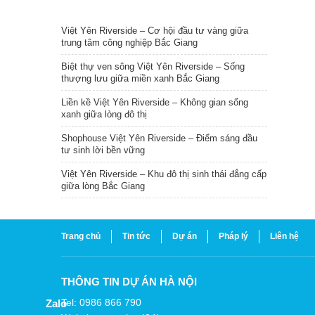
TIN NỔI BẬT
Việt Yên Riverside – Cơ hội đầu tư vàng giữa
trung tâm công nghiệp Bắc Giang
Biệt thự ven sông Việt Yên Riverside – Sống
thượng lưu giữa miền xanh Bắc Giang
Liền kề Việt Yên Riverside – Không gian sống
xanh giữa lòng đô thị
Shophouse Việt Yên Riverside – Điểm sáng đầu
tư sinh lời bền vững
Việt Yên Riverside – Khu đô thị sinh thái đẳng cấp
giữa lòng Bắc Giang
Trang chủ
Tin tức
Dự án
Pháp lý
Liên hệ
THÔNG TIN DỰ ÁN HÀ NỘI
Tel: 0986 866 790
Zalo