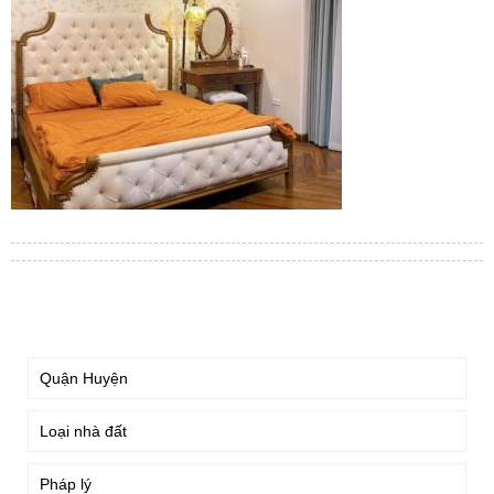
TÌM KIẾM