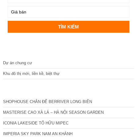
DỰ ÁN
Dự án chung cư
Khu đô thị mới, liền kề, biệt thự
CÁC DỰ ÁN MỚI NHẤT
SHOPHOUSE CHÂN ĐẾ BERRIVER LONG BIÊN
MASTERISE CAO XÀ LÁ – HÀ NỘI SEASON GARDEN
ICONIA LAKESIDE TỐ HỮU MIPEC
IMPERIA SKY PARK NAM AN KHÁNH