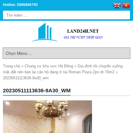
Hotline: 0986866790
Trang chủ
»
Chung cư khu vực Hà Đông
»
Gia đình tôi chuyển xuống
mặt đất nên bán lại căn hộ đang ở tại Roman Plaza 2pn dt 70m2
»
20230511113636-9a30_wm
20230511113636-9A30_WM