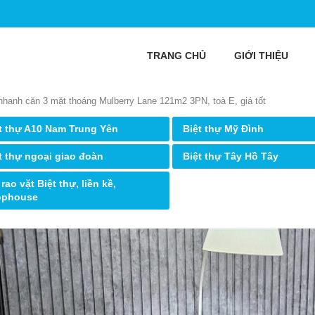
TRANG CHỦ
GIỚI THIỆU
hanh căn 3 mặt thoáng Mulberry Lane 121m2 3PN, toà E, giá tốt
t thự A10 Nam Trung Yên
Biệt thự Mỹ Đình
t thự ngoại giao đoàn
Biệt thự Tây Hồ Tây
 rao vặt Biệt thự, liền kề,
ophouse