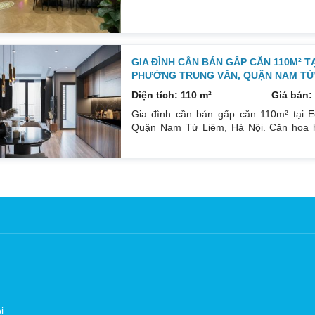
phòng ngủ, 2wc, 2 gác xép. Nhà đang ở. 
nội thất. Xem nhà liên hệ: 0832133366
GIA ĐÌNH CẦN BÁN GẤP CĂN 110M² T
PHƯỜNG TRUNG VĂN, QUẬN NAM TỪ L
Diện tích: 110 m²
Giá bán: 
Gia đình cần bán gấp căn 110m² tại E
Quận Nam Từ Liêm, Hà Nội. Căn hoa h
Đông Bắc mát mẻ, căn hộ có ban công th
đồ cá nhân. Đầy đủ tiện ích, dịch vụ n
Sổ đỏ sang tên nhanh gọn. Bác nào có n
i