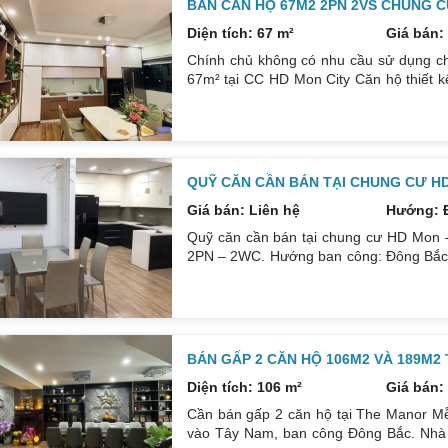
BÁN CĂN HỘ 67M2 2PN 2VS CHUNG C
Diện tích: 67 m²
Giá bán: 
Chính chủ không có nhu cầu sử dụng ch
67m² tại CC HD Mon City Căn hộ thiết 
Đông Nam căn góc nhiều mặt thoáng và 
cấp bán để lại toàn bộ nội thất cao cấ
24/24. Liên hệ xem nhà: 0832133366
QUỸ CĂN CẦN BÁN TẠI CHUNG CƯ H
Giá bán: Liên hệ
Hướng: 
Quỹ căn cần bán tại chung cư HD Mon –
2PN – 2WC. Hướng ban công: Đông Bắc – 
tích: 67 m². Phòng ngủ: 2PN 2WC. Hướng
sổ. Giá: 3 tỷ 250. Diện tích: 86 m². Ph
thất: Nhà full đồ. Có sổ. Giá: 4 tỷ.
BÁN GẤP 2 CĂN HỘ 106M2 VÀ 189M2
Diện tích: 106 m²
Giá bán: 
Cần bán gấp 2 căn hộ tại The Manor Mễ
vào Tây Nam, ban công Đông Bắc. Nhà đ