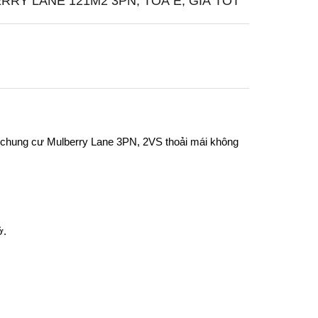
RY LANE 121M2 3PN, TOÀ E, GIÁ TỐT
ộ chung cư
Mulberry Lane
3PN, 2VS thoải mái không
ở.