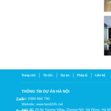
Trang chủ
Tin tức
Dự án
Pháp lý
Liên hệ
THÔNG TIN DỰ ÁN HÀ NỘI
Tel: 0986 866 790
Zalo
Website: www.land24h.net
Add: B1.20 An Vượng Villas, Dương Nội, Hà Đông, Hà Nộ
Facebook