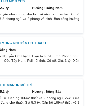
Ư HD MON CITY
2.7 tỷ
Hướng: Đông Nam
uyển nhà xuống khu liền kề nên cần bán lại căn hộ
kế 2 phòng ngủ và 2 phòng vệ sinh. Ban công hướng
có ban công nhỏ phòng ngủ chính. Đồ nội thất cao
p theo phong cách Châu Âu. Sổ đỏ chính chủ xem nhà
D MON – NGUYỄN CƠ THẠCH.
Đông Nam
 Nguyễn Cơ Thạch. Diện tích: 61,5 m². Phòng ngủ:
Cửa Tây Nam. Full nội thất. Có sổ. Giá: 3 tỷ. Diện
 ban công: Đông Nam. Nội thất: Nhà full đồ đẹp, Có
òng ngủ: 2PN 2WC. Hướng ban công: Tây tứ trạch. Nội
 THE MANOR MỄ TRÌ
5.3 tỷ
Hướng: Đông Bắc
 Trì. Căn hộ 106m² thiết kế 2 phòng ngủ, 2wc. Cửa
ang cho thuê. Giá 5,3 tỷ. Căn hộ 189m² thiết kế 3