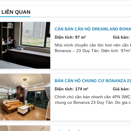
N LIÊN QUAN
CẦN BÁN CĂN HỘ DREAMLAND BONAN
Diện tích: 97 m²
Giá bán: 
Nhà mình chuyển căn lớn hơn nên cần 
Bonanza – 23 Duy Tân. Diện tích: 97m²,
phòng đều tràn ngập ánh sáng tự nhiên
ngát thoáng mát. Nhà nguyên Bản CĐT
0832133366
BÁN CĂN HỘ CHUNG CƯ BONANZA 23 
Diện tích: 174 m²
Giá bán: 
Chính chủ cần bán nhanh căn 4PN 3WC, 1
chung cư Bonanza 23 Duy Tân. Do gia c
để đầu tư cái khác, cụ thể như sau: H
DT: 174m². Nội thất đẹp thiết kế sang trọn
đều mới và sử dụng tốt. Nhà đã có sổ p