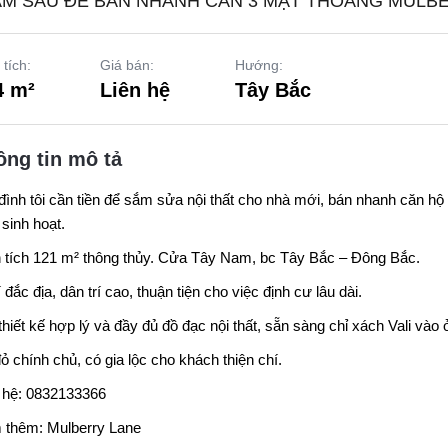
ẢM SÂU ĐỂ BÁN NHANH CĂN 3 MẶT THOÁNG MULBER
 tích:
Giá bán:
Hướng:
4 m²
Liên hệ
Tây Bắc
ông tin mô tả
đình tôi cần tiền để sắm sửa nội thất cho nhà mới, bán nhanh căn h
 sinh hoạt.
 tích 121 m² thông thủy. Cửa Tây Nam, bc Tây Bắc – Đông Bắc.
rí đắc địa, dân trí cao, thuận tiện cho việc định cư lâu dài.
thiết kế hợp lý và đầy đủ đồ đạc nội thất, sẵn sàng chỉ xách Vali vào 
ỏ chính chủ, có gia lộc cho khách thiện chí.
 hệ: 0832133366
 thêm:
Mulberry Lane