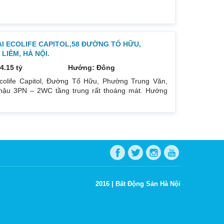
Giá bán 7,4 tỷ. Cả 2 căn chủ nhà đều để lại toàn bộ
ẠI ECOLIFE CAPITOL,58 ĐƯỜNG TỐ HỮU,
IÊM, HÀ NỘI.
4.15 tỷ
Hướng: Đông
colife Capitol, Đường Tố Hữu, Phường Trung Văn,
ậu 3PN – 2WC tầng trung rất thoáng mát. Hướng
oáng mát. Để lại nội thất cả đồ điện tử chỉ mang đi
gay dưới chân tòa nhà. Bán 4.15 tỷ có thương lượng.
hu cầu quan tâm liên
2016 |
Bất Động Sản Hà Nội