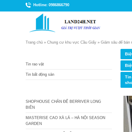
Hotline: 0986866790
Trang chủ
»
Chung cư khu vực Cầu Giấy
»
Giảm sâu để bán n
TIN TỨC
Biệ
Tin rao vặt
Biệ
Tin bất động sản
Tin
sh
CÁC DỰ ÁN MỚI NHẤT
SHOPHOUSE CHÂN ĐẾ BERRIVER LONG
BIÊN
MASTERISE CAO XÀ LÁ – HÀ NỘI SEASON
GARDEN