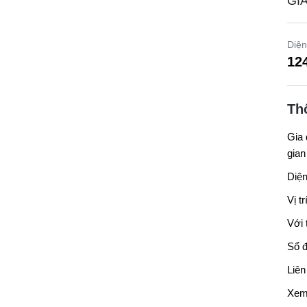
GI
Diện
12
Th
Gia 
gian
Diện
Vị t
Với 
Sổ đ
Liên
Xem