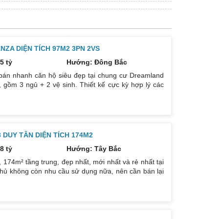
ZA DIỆN TÍCH 97M2 3PN 2VS
5 tỷ
Hướng: Đông Bắc
bán nhanh căn hộ siêu đẹp tại chung cư Dreamland
 gồm 3 ngủ + 2 vệ sinh. Thiết kế cực kỳ hợp lý các
. Hướng cửa Bắc. Ban công Tây. Tầng cao view bát
. Giá bán: 5 tỷ có thương lượng đẹp. Liên hệ :
DUY TÂN DIỆN TÍCH 174M2
8 tỷ
Hướng: Tây Bắc
74m² tầng trung, đẹp nhất, mới nhất và rẻ nhất tại
hủ không còn nhu cầu sử dụng nữa, nên cần bán lại
ướng: TB, ban công Đông Nam. Thiết kế: 4 ngủ 3WC
g trẻ trung. Phòng khách, bếp, thiết bị vệ sinh tất cả
háp