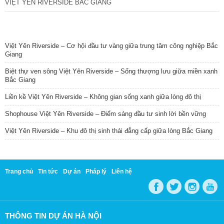
VIỆT YÊN RIVERSIDE BẮC GIANG
TIN NỔI BẬT
Việt Yên Riverside – Cơ hội đầu tư vàng giữa trung tâm công nghiệp Bắc
Giang
Biệt thự ven sông Việt Yên Riverside – Sống thượng lưu giữa miền xanh
Bắc Giang
Liền kề Việt Yên Riverside – Không gian sống xanh giữa lòng đô thị
Shophouse Việt Yên Riverside – Điểm sáng đầu tư sinh lời bền vững
Việt Yên Riverside – Khu đô thị sinh thái đẳng cấp giữa lòng Bắc Giang
Trang chủ
Tin tức
Dự án
Pháp lý
Liên hệ
THÔNG TIN DỰ ÁN HÀ NỘI