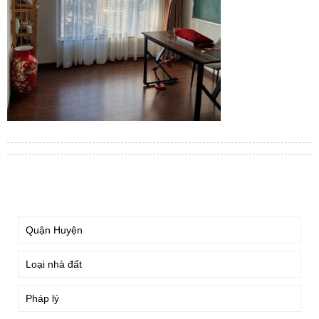
TÌM KIẾM