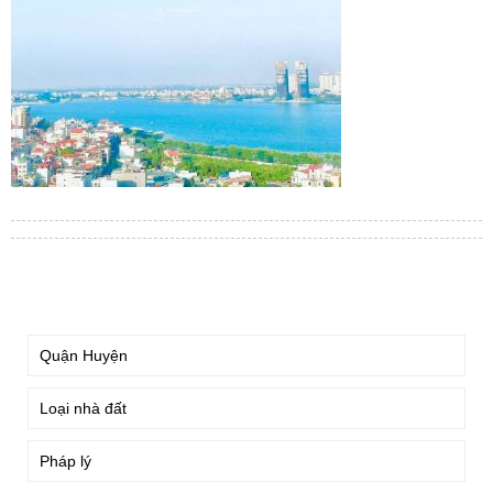
TÌM KIẾM