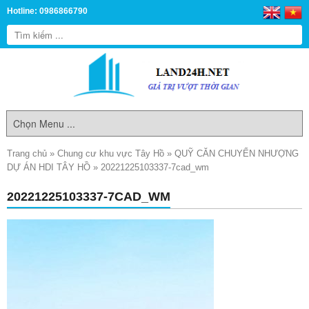
Hotline: 0986866790
Trang chủ
»
Chung cư khu vực Tây Hồ
»
QUỸ CĂN CHUYỂN NHƯỢNG
DỰ ÁN HDI TÂY HỒ
»
20221225103337-7cad_wm
20221225103337-7CAD_WM