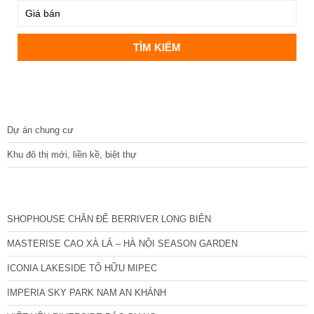
DỰ ÁN
Dự án chung cư
Khu đô thị mới, liền kề, biệt thự
CÁC DỰ ÁN MỚI NHẤT
SHOPHOUSE CHÂN ĐẾ BERRIVER LONG BIÊN
MASTERISE CAO XÀ LÁ – HÀ NỘI SEASON GARDEN
ICONIA LAKESIDE TỐ HỮU MIPEC
IMPERIA SKY PARK NAM AN KHÁNH