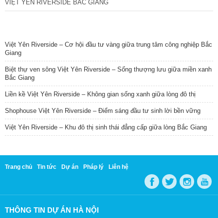
VIỆT YÊN RIVERSIDE BẮC GIANG
TIN NỔI BẬT
Việt Yên Riverside – Cơ hội đầu tư vàng giữa trung tâm công nghiệp Bắc
Giang
Biệt thự ven sông Việt Yên Riverside – Sống thượng lưu giữa miền xanh
Bắc Giang
Liền kề Việt Yên Riverside – Không gian sống xanh giữa lòng đô thị
Shophouse Việt Yên Riverside – Điểm sáng đầu tư sinh lời bền vững
Việt Yên Riverside – Khu đô thị sinh thái đẳng cấp giữa lòng Bắc Giang
Trang chủ
Tin tức
Dự án
Pháp lý
Liên hệ
THÔNG TIN DỰ ÁN HÀ NỘI