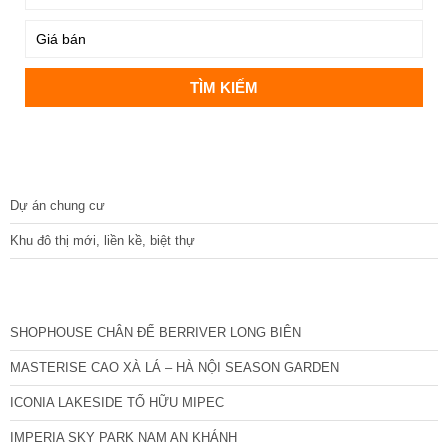
DỰ ÁN
Dự án chung cư
Khu đô thị mới, liền kề, biệt thự
CÁC DỰ ÁN MỚI NHẤT
SHOPHOUSE CHÂN ĐẾ BERRIVER LONG BIÊN
MASTERISE CAO XÀ LÁ – HÀ NỘI SEASON GARDEN
ICONIA LAKESIDE TỐ HỮU MIPEC
IMPERIA SKY PARK NAM AN KHÁNH