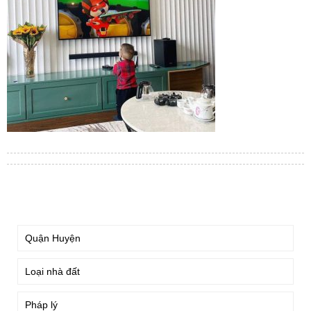
TÌM KIẾM