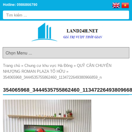
Hotline: 0986866790
Trang chủ
»
Chung cư khu vực Hà Đông
»
QUỸ CĂN CHUYỂN
NHƯỢNG ROMAN PLAZA TỐ HỮU
»
354065968_3444535755862460_1134722649380966859_n
354065968_3444535755862460_1134722649380966