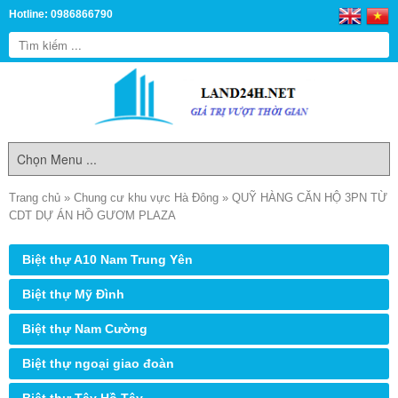
Hotline: 0986866790
Trang chủ
»
Chung cư khu vực Hà Đông
»
QUỸ HÀNG CĂN HỘ 3PN TỪ
CDT DỰ ÁN HỒ GƯƠM PLAZA
Biệt thự A10 Nam Trung Yên
Biệt thự Mỹ Đình
Biệt thự Nam Cường
Biệt thự ngoại giao đoàn