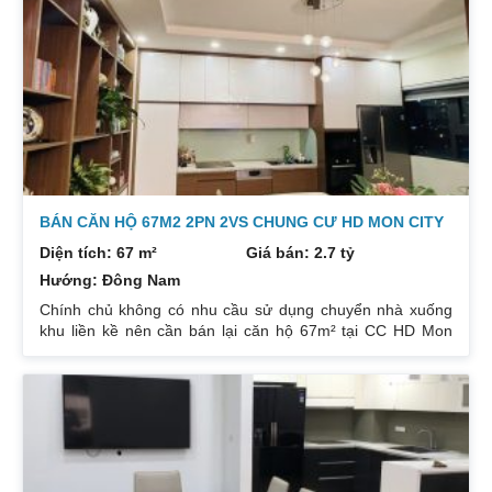
Hướng: TB, ban công Đông Nam. Thiết kế: 4 ngủ 3WC DT:
174m². Nội thất đẹp thiết kế sang trọng trẻ trung. Phòng
khách, bếp, thiết bị vệ sinh tất cả đều mới và sử dụng tốt.
Nhà đã có sổ pháp
BÁN CĂN HỘ 67M2 2PN 2VS CHUNG CƯ HD MON CITY
Diện tích: 67 m²
Giá bán: 2.7 tỷ
Hướng: Đông Nam
Chính chủ không có nhu cầu sử dụng chuyển nhà xuống
khu liền kề nên cần bán lại căn hộ 67m² tại CC HD Mon
City Căn hộ thiết kế 2 phòng ngủ và 2 phòng vệ sinh. Ban
công hướng Đông Nam căn góc nhiều mặt thoáng và có
ban công nhỏ phòng ngủ chính. Đồ nội thất cao cấp bán
để lại toàn bộ nội thất cao cấp theo phong cách Châu Âu.
Sổ đỏ chính chủ xem nhà 24/24. Liên hệ xem nhà:
0832133366