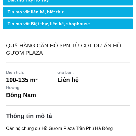
Biệt thự Tây Hồ Tây
Tin rao vặt liền kề, biệt thự
Tin rao vặt Biệt thự, liền kề, shophouse
QUỸ HÀNG CĂN HỘ 3PN TỪ CDT DỰ ÁN HỒ
GƯƠM PLAZA
Diện tích:
Giá bán:
100-135 m²
Liên hệ
Hướng:
Đông Nam
Thông tin mô tả
Căn hộ chung cư
Hồ Gươm Plaza Trần Phú Hà Đông