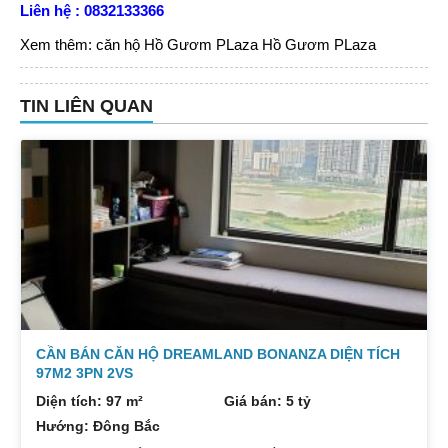
Liên hệ : 0832133366
Xem thêm:
căn hộ Hồ Gươm PLaza
Hồ Gươm PLaza
TIN LIÊN QUAN
CẦN BÁN CĂN HỘ DREAMLAND BONANZA DIỆN TÍCH
97M2 3PN 2VS
Diện tích: 97 m²
Giá bán: 5 tỷ
Hướng: Đông Bắc