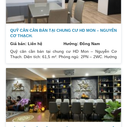
QUỸ CĂN CẦN BÁN TẠI CHUNG CƯ HD MON – NGUYỄN
CƠ THẠCH.
Giá bán: Liên hệ
Hướng: Đông Nam
Quỹ căn cần bán tại chung cư HD Mon – Nguyễn Cơ
Thạch. Diện tích: 61,5 m². Phòng ngủ: 2PN – 2WC. Hướng
ban công: Đông Bắc – Cửa Tây Nam. Full nội thất. Có sổ.
Giá: 3 tỷ. Diện tích: 67 m². Phòng ngủ: 2PN 2WC. Hướng
ban công: Đông Nam. Nội thất: Nhà full đồ đẹp, Có sổ. Giá:
3 tỷ 250. Diện tích: 86 m². Phòng ngủ: 2PN 2WC. Hướng
ban công: Tây tứ trạch. Nội thất: Nhà full đồ. Có sổ. Giá: 4
tỷ.