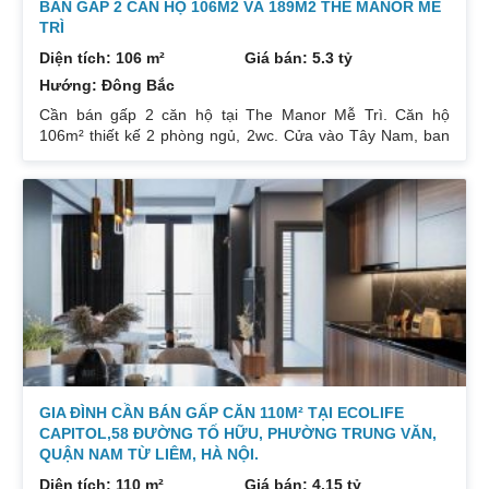
BÁN GẤP 2 CĂN HỘ 106M2 VÀ 189M2 THE MANOR MỄ
TRÌ
Diện tích: 106 m²
Giá bán: 5.3 tỷ
Hướng: Đông Bắc
Cần bán gấp 2 căn hộ tại The Manor Mễ Trì. Căn hộ
106m² thiết kế 2 phòng ngủ, 2wc. Cửa vào Tây Nam, ban
công Đông Bắc. Nhà đang cho thuê. Giá 5,3 tỷ. Căn hộ
189m² thiết kế 3 phòng ngủ, 2wc, 2 gác xép. Nhà đang ở.
Giá bán 7,4 tỷ. Cả 2 căn chủ nhà đều để lại toàn bộ nội
thất. Xem nhà liên hệ: 0832133366
GIA ĐÌNH CẦN BÁN GẤP CĂN 110M² TẠI ECOLIFE
CAPITOL,58 ĐƯỜNG TỐ HỮU, PHƯỜNG TRUNG VĂN,
QUẬN NAM TỪ LIÊM, HÀ NỘI.
Diện tích: 110 m²
Giá bán: 4.15 tỷ