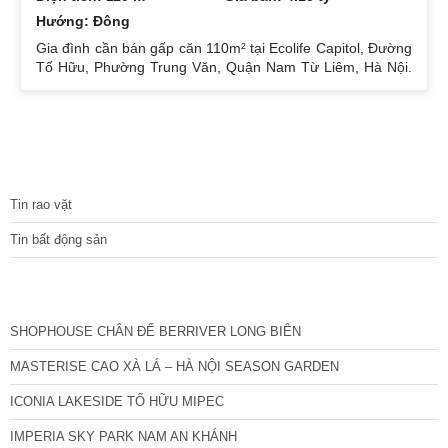
Hướng: Đông
Gia đình cần bán gấp căn 110m² tại Ecolife Capitol, Đường
Tố Hữu, Phường Trung Văn, Quận Nam Từ Liêm, Hà Nội.
Căn hoa hậu 3PN – 2WC tầng trung rất thoáng mát.
Hướng Đông Bắc mát mẻ, căn hộ có ban công thoáng mát.
Để lại nội thất cả đồ điện tử chỉ mang đi đồ cá nhân. Đầy
đủ tiện ích, dịch vụ ngay dưới chân tòa nhà. Bán 4.15 tỷ có
thương lượng. Sổ đỏ sang tên nhanh gọn. Bác nào có nhu
TIN TỨC
cầu quan tâm liên
Tin rao vặt
Tin bất động sản
CÁC DỰ ÁN MỚI NHẤT
SHOPHOUSE CHÂN ĐẾ BERRIVER LONG BIÊN
MASTERISE CAO XÀ LÁ – HÀ NỘI SEASON GARDEN
ICONIA LAKESIDE TỐ HỮU MIPEC
IMPERIA SKY PARK NAM AN KHÁNH