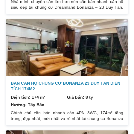
Nhà mình chuyển căn lớn hơn nên cần bán nhanh căn hộ
siêu đẹp tại chung cư Dreamland Bonanza – 23 Duy Tân.
Diện tích: 97m², gồm 3 ngủ + 2 vệ sinh. Thiết kế cực kỳ
hợp lý các phòng đều tràn ngập ánh sáng tự nhiên. Hướng
cửa Bắc. Ban công Tây. Tầng cao view bát ngát thoáng
mát. Nhà nguyên Bản CĐT. Giá bán: 5 tỷ có thương lượng
đẹp. Liên hệ : 0832133366
BÁN CĂN HỘ CHUNG CƯ BONANZA 23 DUY TÂN DIỆN
TÍCH 174M2
Diện tích: 174 m²
Giá bán: 8 tỷ
Hướng: Tây Bắc
Chính chủ cần bán nhanh căn 4PN 3WC, 174m² tầng
trung, đẹp nhất, mới nhất và rẻ nhất tại chung cư Bonanza
23 Duy Tân. Do gia chủ không còn nhu cầu sử dụng nữa,
nên cần bán lại để đầu tư cái khác, cụ thể như sau: