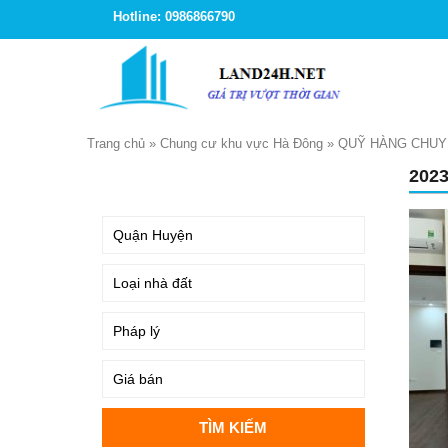
Hotline: 0986866790
Trang chủ
»
Chung cư khu vực Hà Đông
»
QUỸ HÀNG CHUY
202
TÌM KIẾM