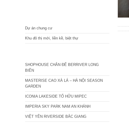
DỰ ÁN
Dự án chung cư
Khu đô thị mới, liền kề, biệt thự
CÁC DỰ ÁN MỚI NHẤT
SHOPHOUSE CHÂN ĐẾ BERRIVER LONG
BIÊN
MASTERISE CAO XÀ LÁ – HÀ NỘI SEASON
GARDEN
ICONIA LAKESIDE TỐ HỮU MIPEC
IMPERIA SKY PARK NAM AN KHÁNH
VIỆT YÊN RIVERSIDE BẮC GIANG