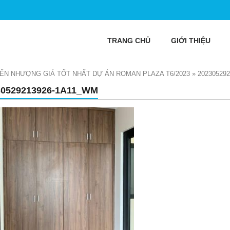
TRANG CHỦ
GIỚI THIỆU
ỂN NHƯỢNG GIÁ TỐT NHẤT DỰ ÁN ROMAN PLAZA T6/2023
»
20230529
30529213926-1A11_WM