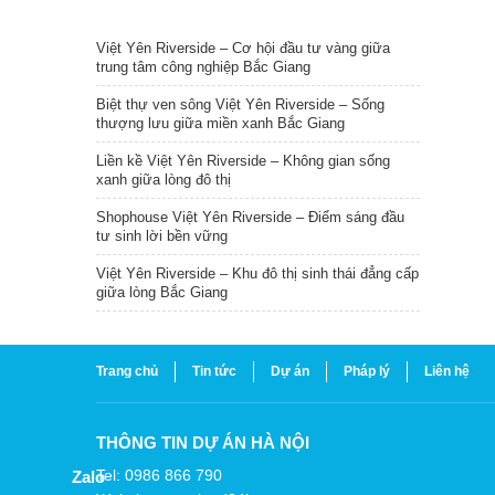
TIN NỔI BẬT
Việt Yên Riverside – Cơ hội đầu tư vàng giữa
trung tâm công nghiệp Bắc Giang
Biệt thự ven sông Việt Yên Riverside – Sống
thượng lưu giữa miền xanh Bắc Giang
Liền kề Việt Yên Riverside – Không gian sống
xanh giữa lòng đô thị
Shophouse Việt Yên Riverside – Điểm sáng đầu
tư sinh lời bền vững
Việt Yên Riverside – Khu đô thị sinh thái đẳng cấp
giữa lòng Bắc Giang
Trang chủ
Tin tức
Dự án
Pháp lý
Liên hệ
THÔNG TIN DỰ ÁN HÀ NỘI
Tel: 0986 866 790
Zalo