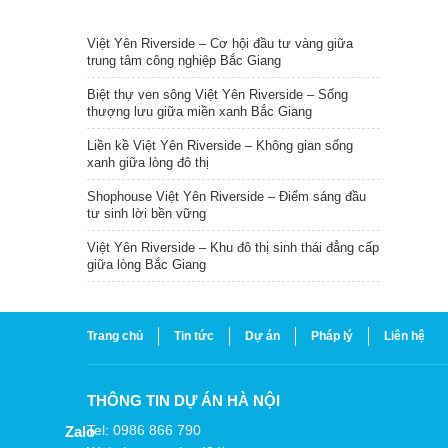
TIN NỔI BẬT
Việt Yên Riverside – Cơ hội đầu tư vàng giữa
trung tâm công nghiệp Bắc Giang
Biệt thự ven sông Việt Yên Riverside – Sống
thượng lưu giữa miền xanh Bắc Giang
Liền kề Việt Yên Riverside – Không gian sống
xanh giữa lòng đô thị
Shophouse Việt Yên Riverside – Điểm sáng đầu
tư sinh lời bền vững
Việt Yên Riverside – Khu đô thị sinh thái đẳng cấp
giữa lòng Bắc Giang
Trang chủ
Tin tức
Dự án
Pháp lý
Liên hệ
THÔNG TIN DỰ ÁN HÀ NỘI
Tel: 0986 866 790
Zalo