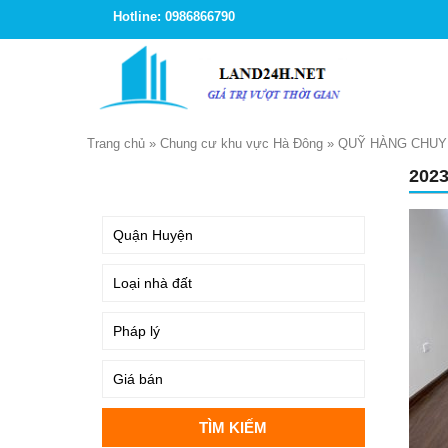
Hotline: 0986866790
Trang chủ
»
Chung cư khu vực Hà Đông
»
QUỸ HÀNG CHUY
202
TÌM KIẾM