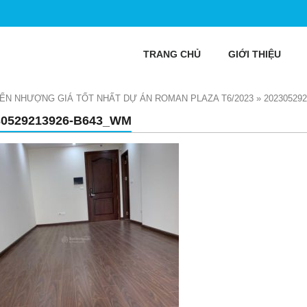
TRANG CHỦ
GIỚI THIỆU
ỂN NHƯỢNG GIÁ TỐT NHẤT DỰ ÁN ROMAN PLAZA T6/2023
»
20230529
30529213926-B643_WM