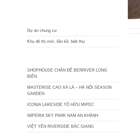
DỰ ÁN
Dự án chung cư
Khu đô thị mới, liền kề, biệt thự
CÁC DỰ ÁN MỚI NHẤT
SHOPHOUSE CHÂN ĐẾ BERRIVER LONG
BIÊN
MASTERISE CAO XÀ LÁ – HÀ NỘI SEASON
GARDEN
ICONIA LAKESIDE TỐ HỮU MIPEC
IMPERIA SKY PARK NAM AN KHÁNH
VIỆT YÊN RIVERSIDE BẮC GIANG