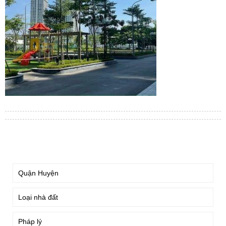
TÌM KIẾM