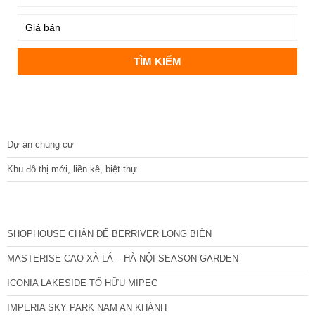
DỰ ÁN
Dự án chung cư
Khu đô thị mới, liền kề, biệt thự
CÁC DỰ ÁN MỚI NHẤT
SHOPHOUSE CHÂN ĐẾ BERRIVER LONG BIÊN
MASTERISE CAO XÀ LÁ – HÀ NỘI SEASON GARDEN
ICONIA LAKESIDE TỐ HỮU MIPEC
IMPERIA SKY PARK NAM AN KHÁNH