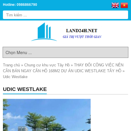
Hotline: 0986866790
Trang chủ
»
Chung cư khu vực Tây Hồ
»
THAY ĐỔI CÔNG VIỆC NÊN
CẦN BÁN NGAY CĂN HỘ 168M2 DỰ ÁN UDIC WESTLAKE TÂY HỒ
»
Udic Westlake
UDIC WESTLAKE