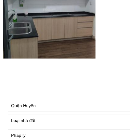
TÌM KIẾM