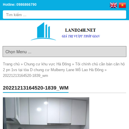
Hotline: 0986866790
Trang chủ
»
Chung cư khu vực Hà Đông
»
Tôi chính chủ cần bán căn hộ
2 pn 1vs tại tòa D chung cư Mulberry Lane Mỗ Lao Hà Đông
»
20221213164520-1839_wm
20221213164520-1839_WM