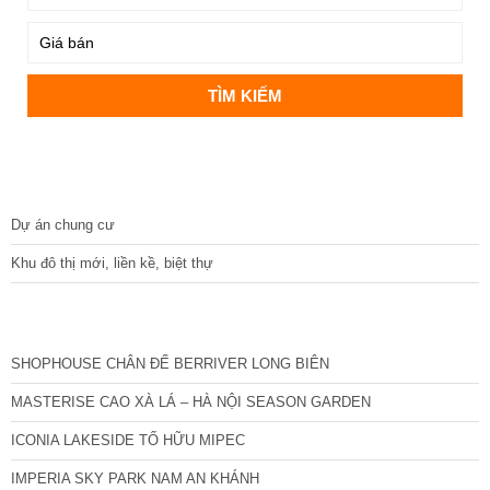
DỰ ÁN
Dự án chung cư
Khu đô thị mới, liền kề, biệt thự
CÁC DỰ ÁN MỚI NHẤT
SHOPHOUSE CHÂN ĐẾ BERRIVER LONG BIÊN
MASTERISE CAO XÀ LÁ – HÀ NỘI SEASON GARDEN
ICONIA LAKESIDE TỐ HỮU MIPEC
IMPERIA SKY PARK NAM AN KHÁNH