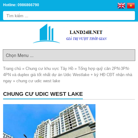
Hotline: 0986866790
Trang chủ
»
Chung cư khu vực Tây Hồ
»
Tổng hợp quỹ căn 2PN-3PN-
4PN và duplex giá tốt nhất dự án Udic Westlake + ký HĐ CĐT nhận nhà
ngay
»
chung cư udic west lake
CHUNG CƯ UDIC WEST LAKE