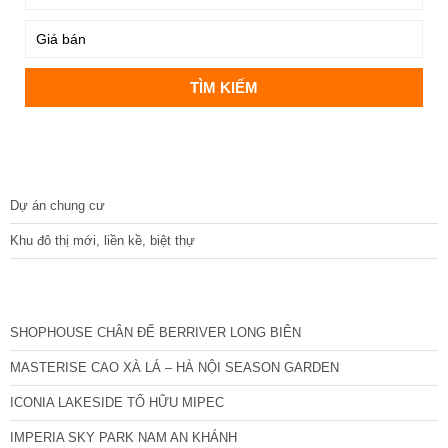
DỰ ÁN
Dự án chung cư
Khu đô thị mới, liền kề, biệt thự
CÁC DỰ ÁN MỚI NHẤT
SHOPHOUSE CHÂN ĐẾ BERRIVER LONG BIÊN
MASTERISE CAO XÀ LÁ – HÀ NỘI SEASON GARDEN
ICONIA LAKESIDE TỐ HỮU MIPEC
IMPERIA SKY PARK NAM AN KHÁNH