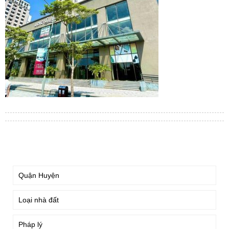
TÌM KIẾM