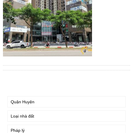
TÌM KIẾM