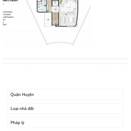
TÌM KIẾM