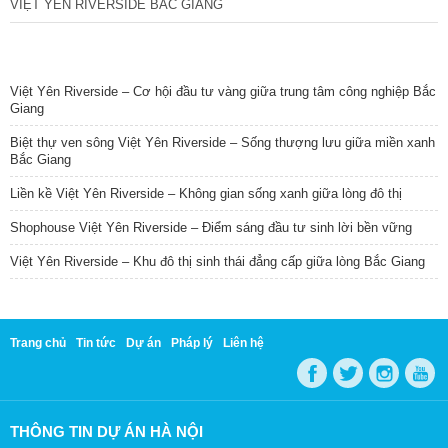
VIỆT YÊN RIVERSIDE BẮC GIANG
TIN NỔI BẬT
Việt Yên Riverside – Cơ hội đầu tư vàng giữa trung tâm công nghiệp Bắc
Giang
Biệt thự ven sông Việt Yên Riverside – Sống thượng lưu giữa miền xanh
Bắc Giang
Liền kề Việt Yên Riverside – Không gian sống xanh giữa lòng đô thị
Shophouse Việt Yên Riverside – Điểm sáng đầu tư sinh lời bền vững
Việt Yên Riverside – Khu đô thị sinh thái đẳng cấp giữa lòng Bắc Giang
Trang chủ
Tin tức
Dự án
Pháp lý
Liên hệ
THÔNG TIN DỰ ÁN HÀ NỘI