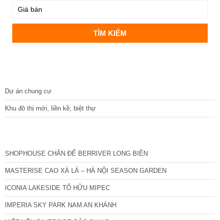
DỰ ÁN
Dự án chung cư
Khu đô thị mới, liền kề, biệt thự
CÁC DỰ ÁN MỚI NHẤT
SHOPHOUSE CHÂN ĐẾ BERRIVER LONG BIÊN
MASTERISE CAO XÀ LÁ – HÀ NỘI SEASON GARDEN
ICONIA LAKESIDE TỐ HỮU MIPEC
IMPERIA SKY PARK NAM AN KHÁNH