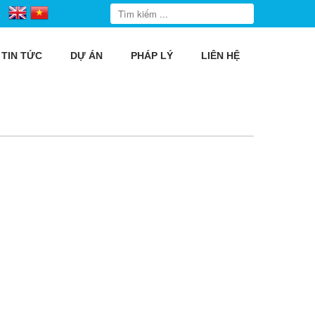
TIN TỨC
DỰ ÁN
PHÁP LÝ
LIÊN HỆ