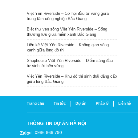
TIN NỔI BẬT
Việt Yên Riverside – Cơ hội đầu tư vàng giữa
trung tâm công nghiệp Bắc Giang
Biệt thự ven sông Việt Yên Riverside – Sống
thượng lưu giữa miền xanh Bắc Giang
Liền kề Việt Yên Riverside – Không gian sống
xanh giữa lòng đô thị
Shophouse Việt Yên Riverside – Điểm sáng đầu
tư sinh lời bền vững
Việt Yên Riverside – Khu đô thị sinh thái đẳng cấp
giữa lòng Bắc Giang
Trang chủ
Tin tức
Dự án
Pháp lý
Liên hệ
THÔNG TIN DỰ ÁN HÀ NỘI
Tel: 0986 866 790
Zalo