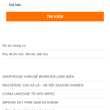
DỰ ÁN
Dự án chung cư
Khu đô thị mới, liền kề, biệt thự
CÁC DỰ ÁN MỚI NHẤT
SHOPHOUSE CHÂN ĐẾ BERRIVER LONG BIÊN
MASTERISE CAO XÀ LÁ – HÀ NỘI SEASON GARDEN
ICONIA LAKESIDE TỐ HỮU MIPEC
IMPERIA SKY PARK NAM AN KHÁNH