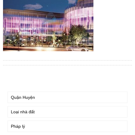
TÌM KIẾM