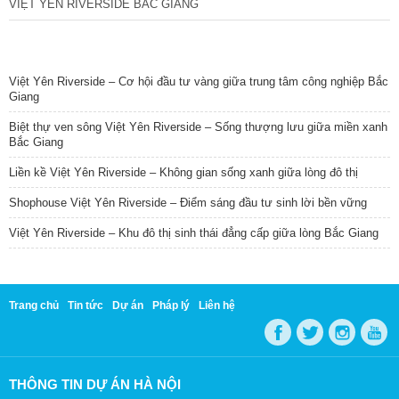
VIỆT YÊN RIVERSIDE BẮC GIANG
TIN NỔI BẬT
Việt Yên Riverside – Cơ hội đầu tư vàng giữa trung tâm công nghiệp Bắc
Giang
Biệt thự ven sông Việt Yên Riverside – Sống thượng lưu giữa miền xanh
Bắc Giang
Liền kề Việt Yên Riverside – Không gian sống xanh giữa lòng đô thị
Shophouse Việt Yên Riverside – Điểm sáng đầu tư sinh lời bền vững
Việt Yên Riverside – Khu đô thị sinh thái đẳng cấp giữa lòng Bắc Giang
Trang chủ
Tin tức
Dự án
Pháp lý
Liên hệ
THÔNG TIN DỰ ÁN HÀ NỘI