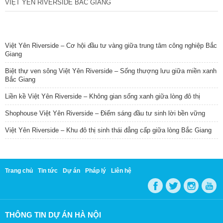
VIỆT YÊN RIVERSIDE BẮC GIANG
TIN NỔI BẬT
Việt Yên Riverside – Cơ hội đầu tư vàng giữa trung tâm công nghiệp Bắc
Giang
Biệt thự ven sông Việt Yên Riverside – Sống thượng lưu giữa miền xanh
Bắc Giang
Liền kề Việt Yên Riverside – Không gian sống xanh giữa lòng đô thị
Shophouse Việt Yên Riverside – Điểm sáng đầu tư sinh lời bền vững
Việt Yên Riverside – Khu đô thị sinh thái đẳng cấp giữa lòng Bắc Giang
Trang chủ
Tin tức
Dự án
Pháp lý
Liên hệ
THÔNG TIN DỰ ÁN HÀ NỘI