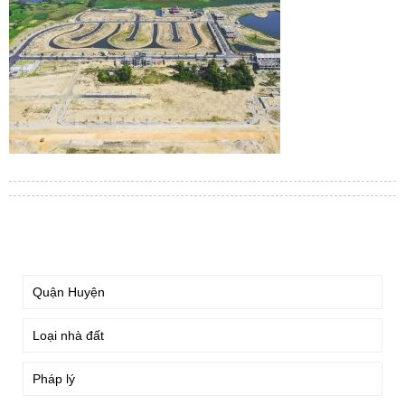
TÌM KIẾM