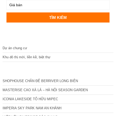
DỰ ÁN
Dự án chung cư
Khu đô thị mới, liền kề, biệt thự
CÁC DỰ ÁN MỚI NHẤT
SHOPHOUSE CHÂN ĐẾ BERRIVER LONG BIÊN
MASTERISE CAO XÀ LÁ – HÀ NỘI SEASON GARDEN
ICONIA LAKESIDE TỐ HỮU MIPEC
IMPERIA SKY PARK NAM AN KHÁNH