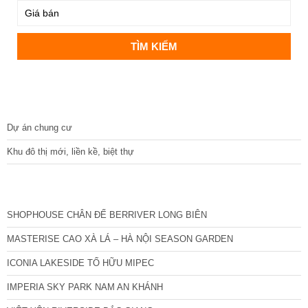
DỰ ÁN
Dự án chung cư
Khu đô thị mới, liền kề, biệt thự
CÁC DỰ ÁN MỚI NHẤT
SHOPHOUSE CHÂN ĐẾ BERRIVER LONG BIÊN
MASTERISE CAO XÀ LÁ – HÀ NỘI SEASON GARDEN
ICONIA LAKESIDE TỐ HỮU MIPEC
IMPERIA SKY PARK NAM AN KHÁNH