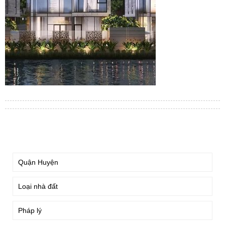
TÌM KIẾM