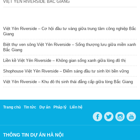
VIỆT YÊN RIVERSIDE BẮC GIANG
TIN NỔI BẬT
Việt Yên Riverside – Cơ hội đầu tư vàng giữa trung tâm công nghiệp Bắc
Giang
Biệt thự ven sông Việt Yên Riverside – Sống thượng lưu giữa miền xanh
Bắc Giang
Liền kề Việt Yên Riverside – Không gian sống xanh giữa lòng đô thị
Shophouse Việt Yên Riverside – Điểm sáng đầu tư sinh lời bền vững
Việt Yên Riverside – Khu đô thị sinh thái đẳng cấp giữa lòng Bắc Giang
Trang chủ
Tin tức
Dự án
Pháp lý
Liên hệ
THÔNG TIN DỰ ÁN HÀ NỘI