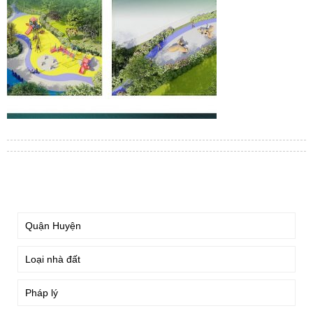
TÌM KIẾM