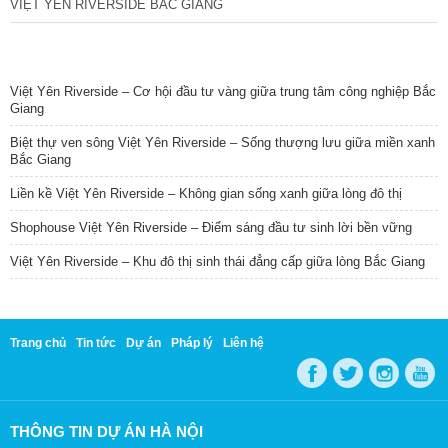
VIỆT YÊN RIVERSIDE BẮC GIANG
TIN NỔI BẬT
Việt Yên Riverside – Cơ hội đầu tư vàng giữa trung tâm công nghiệp Bắc
Giang
Biệt thự ven sông Việt Yên Riverside – Sống thượng lưu giữa miền xanh
Bắc Giang
Liền kề Việt Yên Riverside – Không gian sống xanh giữa lòng đô thị
Shophouse Việt Yên Riverside – Điểm sáng đầu tư sinh lời bền vững
Việt Yên Riverside – Khu đô thị sinh thái đẳng cấp giữa lòng Bắc Giang
Trang chủ
Tin tức
Dự án
Pháp lý
Liên hệ
THÔNG TIN DỰ ÁN HÀ NỘI