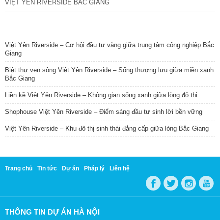
VIỆT YÊN RIVERSIDE BẮC GIANG
TIN NỔI BẬT
Việt Yên Riverside – Cơ hội đầu tư vàng giữa trung tâm công nghiệp Bắc
Giang
Biệt thự ven sông Việt Yên Riverside – Sống thượng lưu giữa miền xanh
Bắc Giang
Liền kề Việt Yên Riverside – Không gian sống xanh giữa lòng đô thị
Shophouse Việt Yên Riverside – Điểm sáng đầu tư sinh lời bền vững
Việt Yên Riverside – Khu đô thị sinh thái đẳng cấp giữa lòng Bắc Giang
Trang chủ
Tin tức
Dự án
Pháp lý
Liên hệ
THÔNG TIN DỰ ÁN HÀ NỘI