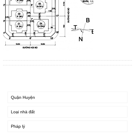
TÌM KIẾM