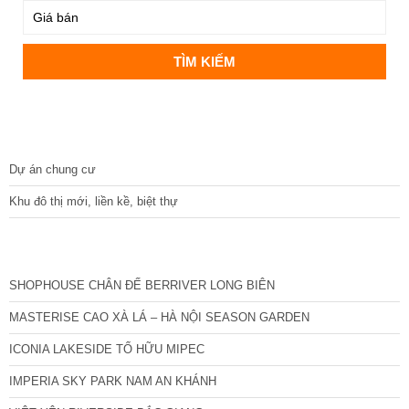
DỰ ÁN
Dự án chung cư
Khu đô thị mới, liền kề, biệt thự
CÁC DỰ ÁN MỚI NHẤT
SHOPHOUSE CHÂN ĐẾ BERRIVER LONG BIÊN
MASTERISE CAO XÀ LÁ – HÀ NỘI SEASON GARDEN
ICONIA LAKESIDE TỐ HỮU MIPEC
IMPERIA SKY PARK NAM AN KHÁNH