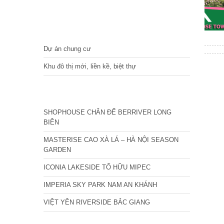
DỰ ÁN
Dự án chung cư
Khu đô thị mới, liền kề, biệt thự
CÁC DỰ ÁN MỚI NHẤT
SHOPHOUSE CHÂN ĐẾ BERRIVER LONG
BIÊN
MASTERISE CAO XÀ LÁ – HÀ NỘI SEASON
GARDEN
ICONIA LAKESIDE TỐ HỮU MIPEC
IMPERIA SKY PARK NAM AN KHÁNH
VIỆT YÊN RIVERSIDE BẮC GIANG