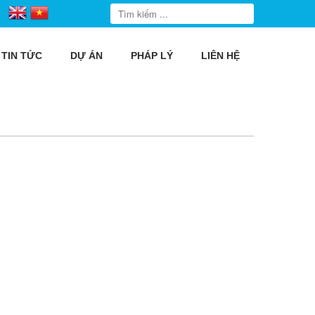
TIN TỨC
DỰ ÁN
PHÁP LÝ
LIÊN HỆ