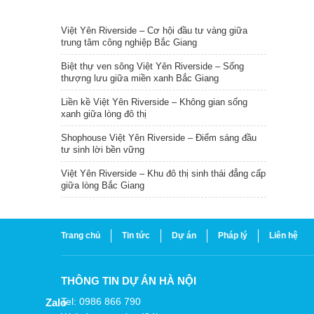
TIN NỔI BẬT
Việt Yên Riverside – Cơ hội đầu tư vàng giữa
trung tâm công nghiệp Bắc Giang
Biệt thự ven sông Việt Yên Riverside – Sống
thượng lưu giữa miền xanh Bắc Giang
Liền kề Việt Yên Riverside – Không gian sống
xanh giữa lòng đô thị
Shophouse Việt Yên Riverside – Điểm sáng đầu
tư sinh lời bền vững
Việt Yên Riverside – Khu đô thị sinh thái đẳng cấp
giữa lòng Bắc Giang
Trang chủ
Tin tức
Dự án
Pháp lý
Liên hệ
THÔNG TIN DỰ ÁN HÀ NỘI
Tel: 0986 866 790
Zalo