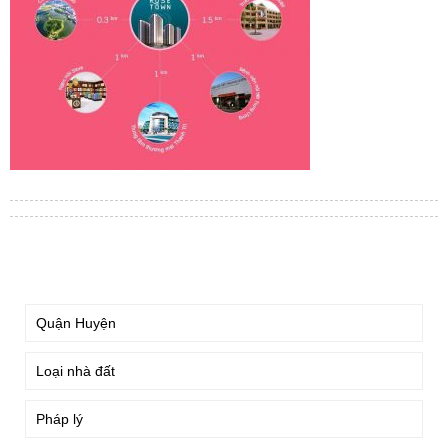
TÌM KIẾM