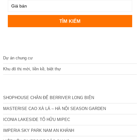
DỰ ÁN
Dự án chung cư
Khu đô thị mới, liền kề, biệt thự
CÁC DỰ ÁN MỚI NHẤT
SHOPHOUSE CHÂN ĐẾ BERRIVER LONG BIÊN
MASTERISE CAO XÀ LÁ – HÀ NỘI SEASON GARDEN
ICONIA LAKESIDE TỐ HỮU MIPEC
IMPERIA SKY PARK NAM AN KHÁNH