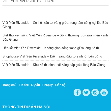
VIỆT YÊN RIVERSIDE BẮC GIANG
TIN NỔI BẬT
Việt Yên Riverside – Cơ hội đầu tư vàng giữa trung tâm công nghiệp Bắc
Giang
Biệt thự ven sông Việt Yên Riverside – Sống thượng lưu giữa miền xanh
Bắc Giang
Liền kề Việt Yên Riverside – Không gian sống xanh giữa lòng đô thị
Shophouse Việt Yên Riverside – Điểm sáng đầu tư sinh lời bền vững
Việt Yên Riverside – Khu đô thị sinh thái đẳng cấp giữa lòng Bắc Giang
Trang chủ
Tin tức
Dự án
Pháp lý
Liên hệ
THÔNG TIN DỰ ÁN HÀ NỘI