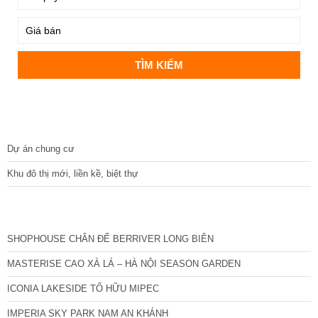
DỰ ÁN
Dự án chung cư
Khu đô thị mới, liền kề, biệt thự
CÁC DỰ ÁN MỚI NHẤT
SHOPHOUSE CHÂN ĐẾ BERRIVER LONG BIÊN
MASTERISE CAO XÀ LÁ – HÀ NỘI SEASON GARDEN
ICONIA LAKESIDE TỐ HỮU MIPEC
IMPERIA SKY PARK NAM AN KHÁNH