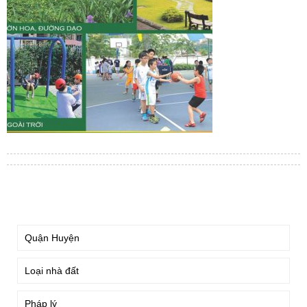
TÌM KIẾM