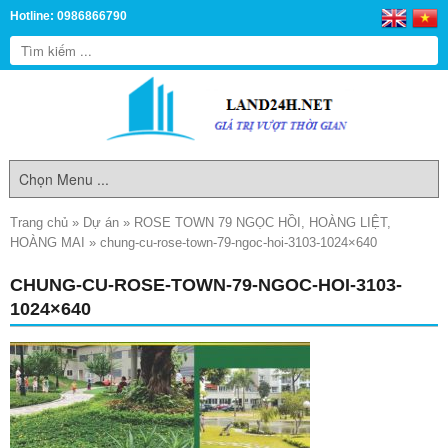
Hotline: 0986866790
Trang chủ
»
Dự án
»
ROSE TOWN 79 NGỌC HỒI, HOÀNG LIỆT,
HOÀNG MAI
»
chung-cu-rose-town-79-ngoc-hoi-3103-1024×640
CHUNG-CU-ROSE-TOWN-79-NGOC-HOI-3103-
1024×640