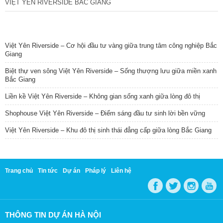
VIỆT YÊN RIVERSIDE BẮC GIANG
TIN NỔI BẬT
Việt Yên Riverside – Cơ hội đầu tư vàng giữa trung tâm công nghiệp Bắc
Giang
Biệt thự ven sông Việt Yên Riverside – Sống thượng lưu giữa miền xanh
Bắc Giang
Liền kề Việt Yên Riverside – Không gian sống xanh giữa lòng đô thị
Shophouse Việt Yên Riverside – Điểm sáng đầu tư sinh lời bền vững
Việt Yên Riverside – Khu đô thị sinh thái đẳng cấp giữa lòng Bắc Giang
Trang chủ
Tin tức
Dự án
Pháp lý
Liên hệ
THÔNG TIN DỰ ÁN HÀ NỘI