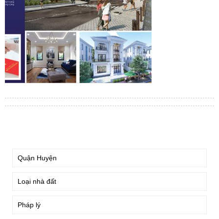
TÌM KIẾM