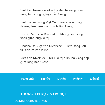
TIN NỔI BẬT
Việt Yên Riverside – Cơ hội đầu tư vàng giữa
trung tâm công nghiệp Bắc Giang
Biệt thự ven sông Việt Yên Riverside – Sống
thượng lưu giữa miền xanh Bắc Giang
Liền kề Việt Yên Riverside – Không gian sống
xanh giữa lòng đô thị
Shophouse Việt Yên Riverside – Điểm sáng đầu
tư sinh lời bền vững
Việt Yên Riverside – Khu đô thị sinh thái đẳng cấp
giữa lòng Bắc Giang
Trang chủ
Tin tức
Dự án
Pháp lý
Liên hệ
THÔNG TIN DỰ ÁN HÀ NỘI
Tel: 0986 866 790
Zalo