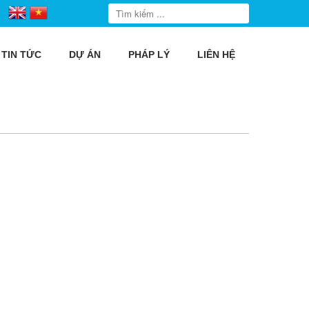
TIN TỨC
DỰ ÁN
PHÁP LÝ
LIÊN HỆ