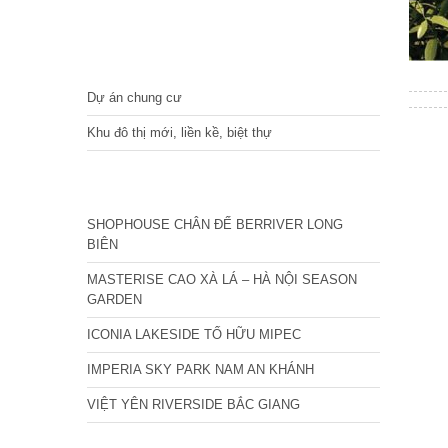
DỰ ÁN
Dự án chung cư
Khu đô thị mới, liền kề, biệt thự
CÁC DỰ ÁN MỚI NHẤT
SHOPHOUSE CHÂN ĐẾ BERRIVER LONG
BIÊN
MASTERISE CAO XÀ LÁ – HÀ NỘI SEASON
GARDEN
ICONIA LAKESIDE TỐ HỮU MIPEC
IMPERIA SKY PARK NAM AN KHÁNH
VIỆT YÊN RIVERSIDE BẮC GIANG