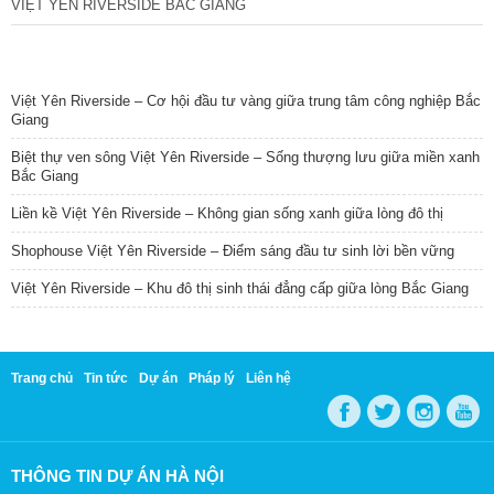
VIỆT YÊN RIVERSIDE BẮC GIANG
TIN NỔI BẬT
Việt Yên Riverside – Cơ hội đầu tư vàng giữa trung tâm công nghiệp Bắc
Giang
Biệt thự ven sông Việt Yên Riverside – Sống thượng lưu giữa miền xanh
Bắc Giang
Liền kề Việt Yên Riverside – Không gian sống xanh giữa lòng đô thị
Shophouse Việt Yên Riverside – Điểm sáng đầu tư sinh lời bền vững
Việt Yên Riverside – Khu đô thị sinh thái đẳng cấp giữa lòng Bắc Giang
Trang chủ
Tin tức
Dự án
Pháp lý
Liên hệ
THÔNG TIN DỰ ÁN HÀ NỘI