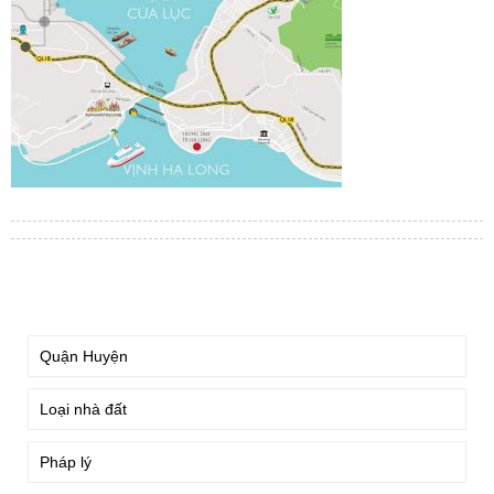
TÌM KIẾM