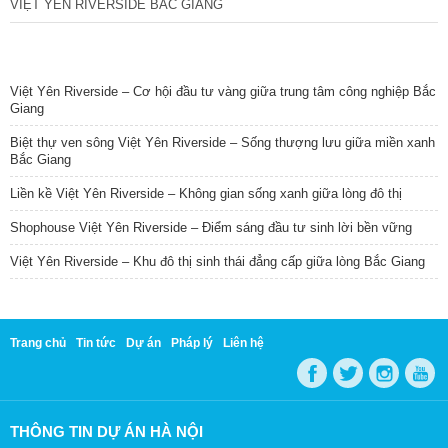
VIỆT YÊN RIVERSIDE BẮC GIANG
TIN NỔI BẬT
Việt Yên Riverside – Cơ hội đầu tư vàng giữa trung tâm công nghiệp Bắc
Giang
Biệt thự ven sông Việt Yên Riverside – Sống thượng lưu giữa miền xanh
Bắc Giang
Liền kề Việt Yên Riverside – Không gian sống xanh giữa lòng đô thị
Shophouse Việt Yên Riverside – Điểm sáng đầu tư sinh lời bền vững
Việt Yên Riverside – Khu đô thị sinh thái đẳng cấp giữa lòng Bắc Giang
Trang chủ
Tin tức
Dự án
Pháp lý
Liên hệ
THÔNG TIN DỰ ÁN HÀ NỘI