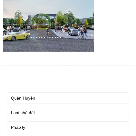
TÌM KIẾM