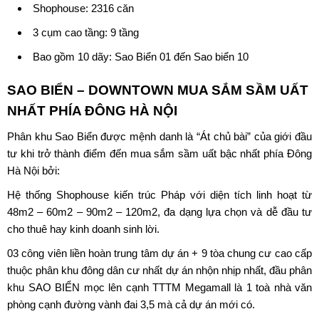
Shophouse: 2316 căn
3 cụm cao tầng: 9 tầng
Bao gồm 10 dãy: Sao Biển 01 đến Sao biển 10
SAO BIỂN – DOWNTOWN MUA SẮM SẦM UẤT
NHẤT PHÍA ĐÔNG HÀ NỘI
Phân khu Sao Biển được mệnh danh là “Át chủ bài” của giới đầu
tư khi trở thành điểm đến mua sắm sầm uất bậc nhất phía Đông
Hà Nội bởi:
Hệ thống Shophouse kiến trúc Pháp với diện tích linh hoạt từ
48m2 – 60m2 – 90m2 – 120m2, đa dạng lựa chọn và dễ đầu tư
cho thuê hay kinh doanh sinh lời.
03 công viên liền hoàn trung tâm dự án + 9 tòa chung cư cao cấp
thuộc phân khu đông dân cư nhất dự án nhộn nhịp nhất, đầu phân
khu SAO BIỂN mọc lên cạnh TTTM Megamall là 1 toà nhà văn
phòng cạnh đường vành đai 3,5 mà cả dự án mới có.