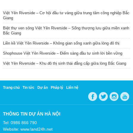
TIN NỔI BẬT
Việt Yên Riverside – Cơ hội đầu tư vàng giữa trung tâm công nghiệp Bắc
Giang
Biệt thự ven sông Việt Yên Riverside – Sống thượng lưu giữa miền xanh
Bắc Giang
Liền kề Việt Yên Riverside – Không gian sống xanh giữa lòng đô thị
Shophouse Việt Yên Riverside – Điểm sáng đầu tư sinh lời bền vững
Việt Yên Riverside – Khu đô thị sinh thái đẳng cấp giữa lòng Bắc Giang
Trang chủ
Tin tức
Dự án
Pháp lý
Liên hệ
THÔNG TIN DỰ ÁN HÀ NỘI
Tel: 0986 866 790
Website: www.land24h.net