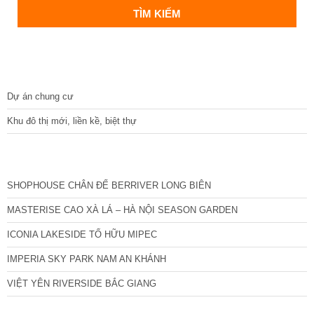
DỰ ÁN
Dự án chung cư
Khu đô thị mới, liền kề, biệt thự
CÁC DỰ ÁN MỚI NHẤT
SHOPHOUSE CHÂN ĐẾ BERRIVER LONG BIÊN
MASTERISE CAO XÀ LÁ – HÀ NỘI SEASON GARDEN
ICONIA LAKESIDE TỐ HỮU MIPEC
IMPERIA SKY PARK NAM AN KHÁNH
VIỆT YÊN RIVERSIDE BẮC GIANG