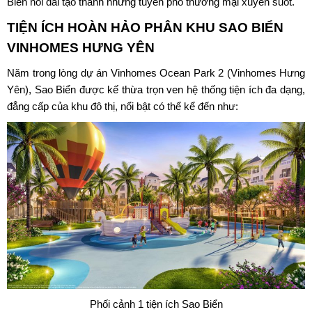
Biển nối dài tạo thành những tuyến phố thương mại xuyên suốt.
TIỆN ÍCH HOÀN HẢO PHÂN KHU
SAO BIỂN
VINHOMES HƯNG YÊN
Năm trong lòng dự án Vinhomes Ocean Park 2 (Vinhomes Hưng
Yên), Sao Biển được kế thừa trọn ven hệ thống tiện ích đa dạng,
đẳng cấp của khu đô thị, nổi bật có thể kể đến như:
Phối cảnh 1 tiện ích Sao Biển